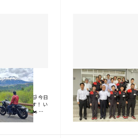
熱田店
休日🍴
🍃フェア始まりました🍃
、熱田店です🐱 今日
こんにちは、熱田店です😽
休日を紹介します！ い
5/1（金）～5/31（日）まで 
リングへ出発🏍 お
三菱・初夏のフルスロットル
気持ちよさそう🌞 そ
り開催中✨ スーパーマイカー
2026.05.01
ちかねのランチタイム
ラン・ウルトラマイカープラ
お写真掲載許可いただいて
の詳細はこちらです 👇 スー