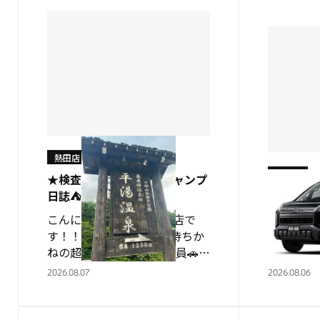
熱田店
熱田店
★検査員🚗村上のソロキャンプ
日誌⛺★ vol.1
実習生の
こんにちは！！！🌞熱田店で
こんにち
す！！ 本日から皆様お待ちか
す！！ 
ねの超大人気企画 『検査員🚗村
習生自己
上のソロキャンプ日誌⛺』が始
ていただ
2026.08.07
2026.08.06
まります！！！ ご存じの方もお
す！ 比
られると思いますが、村上さん
はないで
は熱田店で車検の…
ルなどで