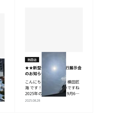
たちオジサマ４人で頑張…
熱田店
★★新型デリカミニ先行展示会
のお知らせ★★
木龍
こんにちは！ 実習生の 横田匠
ちゃ
海 です！！ 今日も暑いですね
いで
2025年の８月23日から9月6日
くな
は 処暑（夏至や冬至みたいな感
2025.08.28
てほ
じ） という季節らしく 暑さが
店に
収束する時期とされているそう