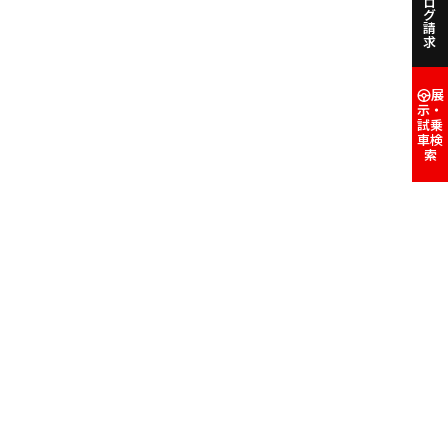
カタログ請求
展
示・
試乗
車検
索