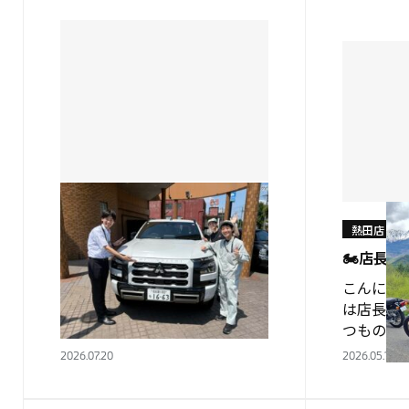
熱田店
熱田店
★今年も○○○が来たッ！！！
★
🏍店長の
こんにちは！！！🌞熱田店で
こんにちは
す！！ 暑い日が続きますが皆
は店長の
様いかがお過ごしでしょうか？
つものツー
私はそろそろエアコンをつけよ
天気も良く
2026.07.20
2026.05.17
うと先週エアコンのフィルター
してお待
清掃をしました(;’∀&#8217…
🍽️ ※