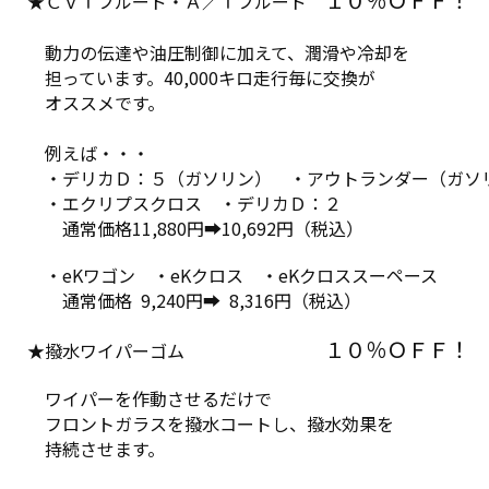
１０％ＯＦＦ！
★ＣＶＴフルード・Ａ／Ｔフルード
動力の伝達や油圧制御に加えて、潤滑や冷却を
担っています。40,000キロ走行毎に交換が
オススメです。
例えば・・・
・デリカＤ：５（ガソリン） ・アウトランダー（ガソ
・エクリプスクロス ・デリカＤ：２
通常価格11,880円➡10,692円（税込）
・eKワゴン ・eKクロス ・eKクロススーペース
通常価格 9,240円➡ 8,316円（税込）
１０％ＯＦＦ！
★撥水ワイパーゴム
ワイパーを作動させるだけで
フロントガラスを撥水コートし、撥水効果を
持続させます。