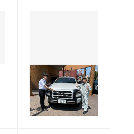
熱田店
実習生のご紹介（１人目）
習生
こんにちは！ 先週のブログでも
し
ご紹介しましたように、熱田店
中
には先週から 三菱自動車工業の
す
実習生３名が加わりました。 こ
2026.07.25
い
れから週に１人ずつ自己紹介を
単
していきますのでお楽しみに
(*^▽^*) …