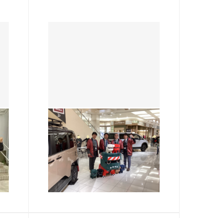
熱田店
デリカ祭行って来ました！
こんにちは、熱田店です😺 先
✨
日、イオンモールナゴヤドーム
祭
前で デリカの移動展示会が行わ
プ
れました🌟 なんと激レアのビッ
2026.03.12
ン
グデリ丸。と赤デリ丸。が‼️‼️
パー
盛況だったそうで、他店の店長