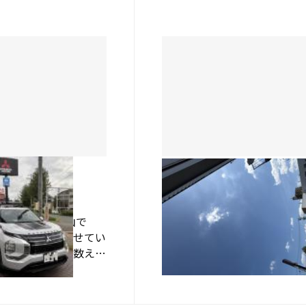
ーズたっぷりカ…
マイカープラン・ウル…
熱田店
３人で試乗★
★新たな仲間？！★
は 実習生の浦山で
こんにちは～！ 実習生の青
熱田店で研修をさせてい
一です！ 台風も過ぎて、め
日も 残り片手で数えら
めちゃ晴れ！！！ 今日は暑
なりました．．． とい
す いつになったら暑さが無
2025.09.06
許可を頂き、 昨日アウ
るのやら… 早く涼しくなっ
PHEVに 試乗させ
しいです！！！ ついに熱田