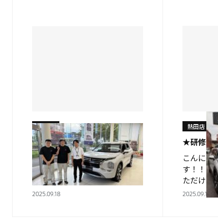
ます チ
熱田店
熱田店
お世話になりました！！
★研修生
こんにちは！！ 実習生の 横田
こんにち
匠海 です！ いかがお過ごしで
す！！ 
しょうか？ 日中はまだまだ 暑
ただける
い ですが 日の入りが段々と早
れる程と
2025.09.18
2025.09.13
まってきて ようやく 秋 が来た
うことで
って感じ…
トランダー