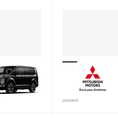
熱田店
ご紹介（３人目）
実習生のご紹介（２人目）
は！！！🌞熱田店で
はじめまして！ この度、実
お待たせしました！ 実
として熱田店に配属になりま
紹介のトリを務めさせ
た、権野です。 まだまだ勉強
きます、佐用と申しま
で覚えることは山ほどありま
2026.08.03
較的に珍しい名字なので
が、笑顔だけは誰にも負けな
しょうか 年賀状やメー
と思っています‼ 今回は簡
よく作…
に自己紹介をし…