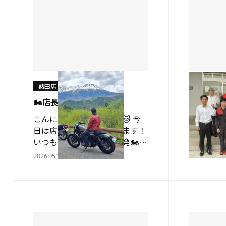
熱田店
熱田店
🏍店長の休日🍴
🍃フェア
こんにちは、熱田店です🐱 今
こんにち
日は店長の休日を紹介します！
5/1（金）
いつものツーリングへ出発🏍
三菱・初
お天気も良く気持ちよさそう🌞
り開催中
2026.05.17
2026.05.01
そしてお待ちかねのランチタイ
ラン・ウ
ム🍽️ ※お写真掲載許可いただ
の詳細はこ
いてます チーズたっぷりカ…
マイカー