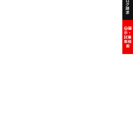
カタログ請求
展
示・
試乗
車検
索