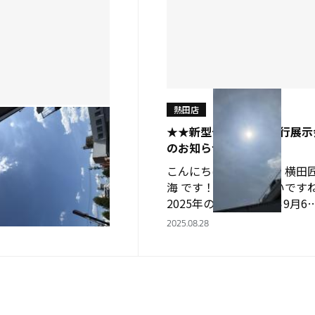
熱田店
★★新型デリカミニ先行展示
仲間？！★
のお知らせ★★
は～！ 実習生の青木龍
こんにちは！ 実習生の 横田
 台風も過ぎて、めちゃ
海 です！！ 今日も暑いです
れ！！！ 今日は暑いで
2025年の８月23日から9月6
になったら暑さが無くな
は 処暑（夏至や冬至みたい
2025.08.28
… 早く涼しくなってほ
じ） という季節らしく 暑さ
！！！ ついに熱田店に
収束する時期とされているそ
…
です…