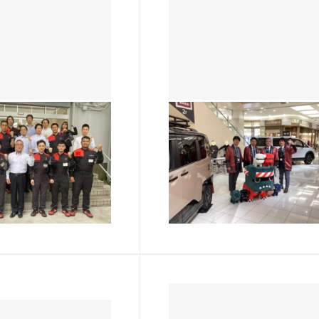
熱田店
始まりました🍃
デリカ祭行って来ました！
は、熱田店です😽
こんにちは、熱田店です😺 
～5/31（日）まで ✨
日、イオンモールナゴヤドー
夏のフルスロットル祭
前で デリカの移動展示会が
✨ スーパーマイカープ
れました🌟 なんと激レアの
2026.03.12
ルトラマイカープラン
グデリ丸。と赤デリ丸。が‼️‼
ちらです 👇 スーパー
盛況だったそうで、他店の店
プラン・ウル…
たちオジサマ４人で頑張…