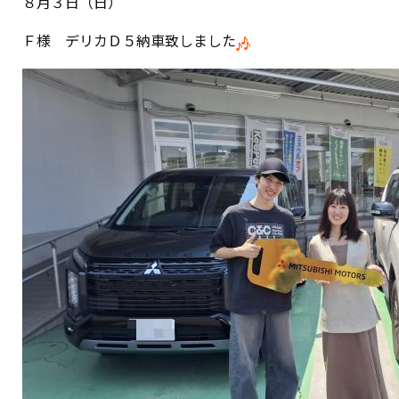
８月３日（日）
Ｆ様 デリカＤ５納車致しました