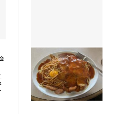
熱田店
会
★夏季連休中の過ごし方②★
匠
皆さんこんにちは！ 実習生の浦
ね
山です！！ お盆休みですが、
日
地元長崎に帰省し、 その際、福
な感
岡を経由しました！！ っとその
2025.08.25
が
前に…！ お盆休み前の営業日の
う
お昼に、 酒井店長があんかけス
パゲッテ…