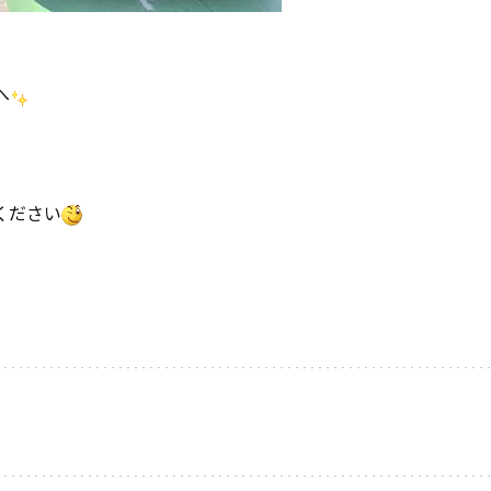
へ
ください