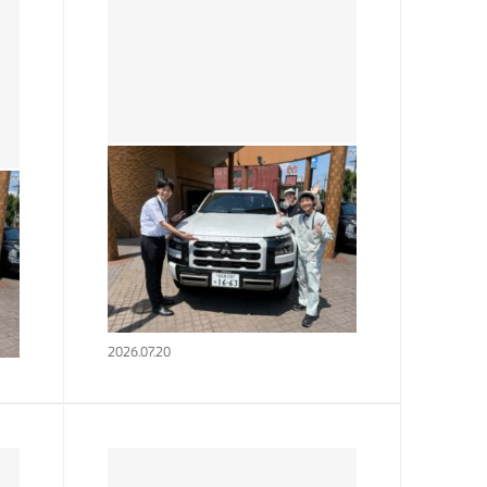
熱田店
★今年も○○○が来たッ！！！
★
でも
こんにちは！！！🌞熱田店で
店
す！！ 暑い日が続きますが皆
業の
様いかがお過ごしでしょうか？
 こ
私はそろそろエアコンをつけよ
2026.07.20
を
うと先週エアコンのフィルター
清掃をしました(;’∀&#8217…