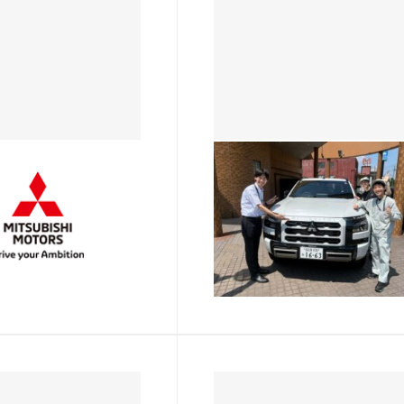
熱田店
ご紹介（２人目）
実習生のご紹介（１人目）
して！ この度、実習生
こんにちは！ 先週のブログ
田店に配属になりまし
ご紹介しましたように、熱田
です。 まだまだ勉強中
には先週から 三菱自動車工
ことは山ほどあります
実習生３名が加わりました。
2026.07.25
だけは誰にも負けない
れから週に１人ずつ自己紹介
います‼ 今回は簡単
していきますのでお楽しみに
介をし…
(*^▽^*) …