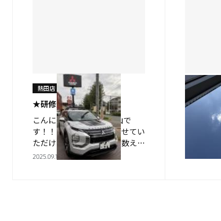
熱田店
熱田店
★研修生３人で試乗★
★新たな
こんにちは 実習生の浦山で
こんにち
す！！ 熱田店で研修をさせてい
一です！
ただける日も 残り片手で数えら
めちゃ晴
れる程となりました．．． とい
す いつ
2025.09.13
2025.09.06
うことで許可を頂き、 昨日アウ
るのやら
トランダーPHEVに 試乗させ
しいです
て…
も新たな