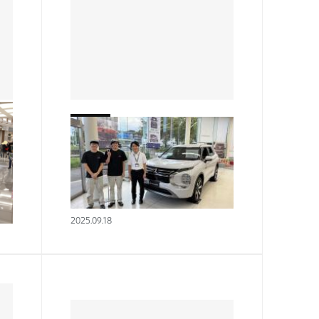
熱田店
お世話になりました！！
先
こんにちは！！ 実習生の 横田
ム
匠海 です！ いかがお過ごしで
行わ
しょうか？ 日中はまだまだ 暑
ビッ
い ですが 日の入りが段々と早
2025.09.18
️
まってきて ようやく 秋 が来た
長
って感じ…