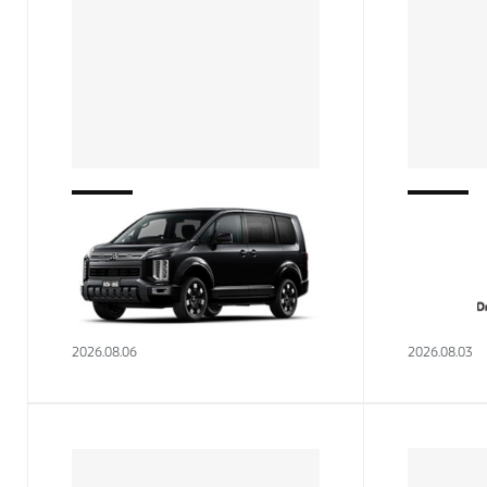
熱田店
熱田店
実習生のご紹介（３人目）
実習生の
こんにちは！！！🌞熱田店で
はじめま
す！！ お待たせしました！ 実
として熱
習生自己紹介のトリを務めさせ
た、権野
ていただきます、佐用と申しま
で覚える
2026.08.06
2026.08.03
す！ 比較的に珍しい名字なので
が、笑顔
はないでしょうか 年賀状やメー
と思って
ルなどでよく作…
に自己紹