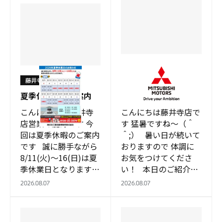
藤井寺店
藤井寺店
～オススメ中古車情報
夏季休業日のご案内
～
こんにちは！ 藤井寺
こんにちは藤井寺店で
店営業の鹿野です 今
す 猛暑ですね～（＾
回は夏季休暇のご案内
＾;） 暑い日が続いて
です 誠に勝手ながら
おりますので 体調に
8/11(火)～16(日)は夏
お気をつけてくださ
季休業日となります。
い！ 本日のご紹介中
お車の事故や故障等で
古車は 夏のキャンプ
2026.08.07
2026.08.07
お困りの際は あんし
にピッタリの 大容量
んサポートデス…
荷室を誇る軽…