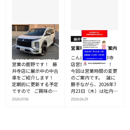
藤井寺店
藤井寺店
☆★オススメ中古車情
報★☆
営業時間変更のご案内
こんにちは！藤井寺店
こんにちは！ 藤井寺
営業の鹿野です！ 藤
店営業の鹿野です！
井寺店に展示中の中古
今回は営業時間の変更
車をご紹介します！
のご案内です。 誠に
定期的に更新する予定
勝手ながら、2026年7
ですので ご興味のあ
月23日（木）は社内研
る車両がございました
修のため、 開店時間
2026.07.06
2026.06.29
ら …
を13：00に変更させ
てい…