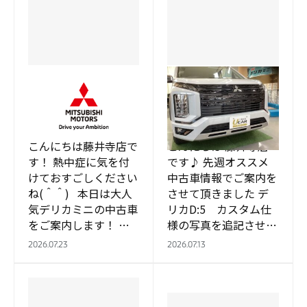
藤井寺店
藤井寺店
オススメ中古車 デリ
おススメ中古車の続
カミニ！！
き。。。
こんにちは藤井寺店で
こんにちは 藤井寺店
す！ 熱中症に気を付
です♪ 先週オススメ
けておすごしください
中古車情報でご案内を
ね(＾＾) 本日は大人
させて頂きました デ
気デリカミニの中古車
リカD:5 カスタム仕
をご案内します！ あ
様の写真を追記させて
のパーツの納
頂きます！ Pグレー
2026.07.23
2026.07.13
期。。。。 大丈夫で
ドですがブラックアウ
す！ カスタム仕様の
トパッケージでキリッ
デリカミニな…
とし…