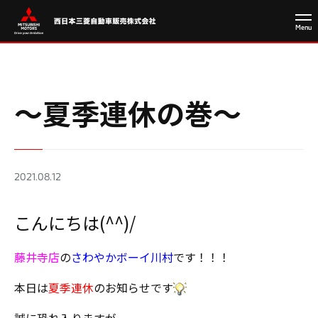
～夏季連休の巻～
2021.08.12
こんにちは(^^)/
藤井寺店
の
さわやかボーイ川村
です！！！
本日は
夏季連休
のお知らせです