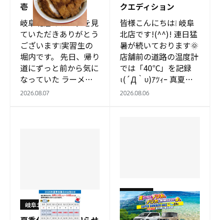
壱
クエディション
岐阜北店のブログを見
皆様こんにちは❕ 岐阜
ていただきありがとう
北店です!(^^)! 連日猛
ございます❕実習生の
暑が続いております🌞
堀内です。 先日、帰り
店舗前の道路の温度計
道にずっと前から気に
では「40℃」を記録
なっていた ラーメン
ι(´Д｀υ)ｱﾂｨｰ 真夏で
絆さんに同期3人で行
ございます☀ 夏とい
2026.08.07
2026.08.06
くことができました✨
えばキャンプ キャン
カツ二郎🎌（掲載許可
プといえばデリカ🚗…
はいただいており…
岐阜北店
岐阜北店
スーパーサマーセール
夏季休業日のお知らせ
開催