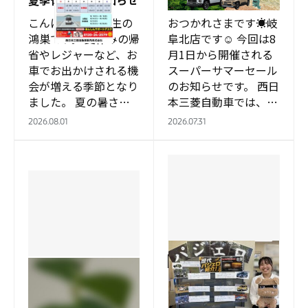
こんにちは❕ 実習生の
おつかれさまです☀岐
鴻巣です。 夏休みの帰
阜北店です☺ 今回は8
省やレジャーなど、お
月1日から開催される
車でお出かけされる機
スーパーサマーセール
会が増える季節となり
のお知らせです。 西日
ました。 夏の暑さは
本三菱自動車では、デ
人だけでなく車にも大
リカD:5とデリカミニ
2026.08.01
2026.07.31
きな負担をかけます。
を買い替え応援 キャ
特にバッテリーは突然
ンペーンを実施致しま
のトラブルにつ…
す‼ ※他の車…
岐阜北店
岐阜北店
パジェロコーナーを設
私が育てているもの
置❕