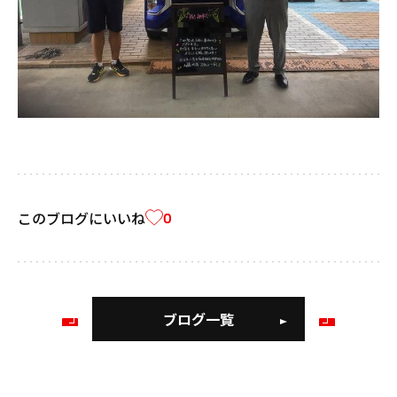
このブログにいいね
0
ブログ一覧
前
次
の
の
ブ
ブ
ロ
ロ