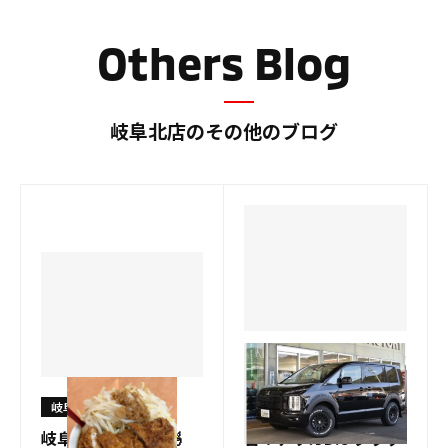
グ
グ
Others Blog
岐阜北店のその他のブログ
岐阜北店
🚙【お得な中古車情
岐阜北店
報】特別感あふれる一
岐阜ラーメン堪能🍜
台！デリカD:5 ブラッ