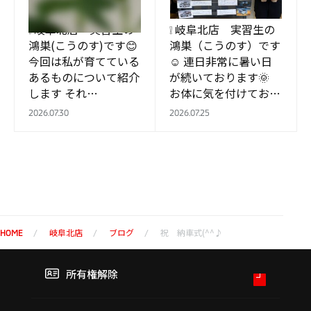
みなさん こんにちは
みなさん こんにちは
❕ 岐阜北店 実習生の
❕ 岐阜北店 実習生の
鴻巣(こうのす)です😊
鴻巣（こうのす）です
今回は私が育てている
☺ 連日非常に暑い日
あるものについて紹介
が続いております🌞
します それ
お体に気を付けてお過
は、、、、、、、 ガ
ごしください💉 さて、
2026.07.30
2026.07.25
ジュマルです！！👀
岐阜北店では”新型パ
４月から育て始めてす
ジェロ”発表に備えて
くすく成…
歴代のパジェロ…
岐阜北店
ブログ
祝 納車式(^^♪
HOME
所有権解除