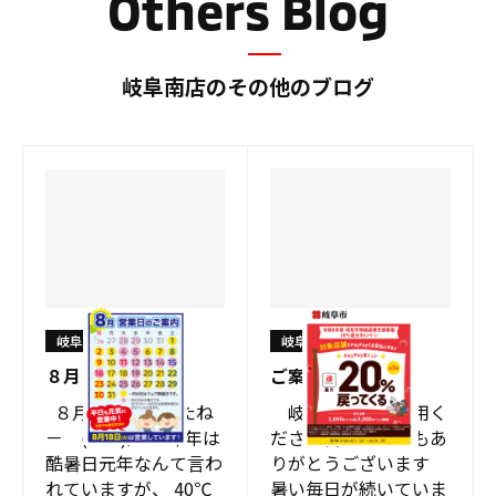
Others Blog
岐阜南店のその他のブログ
岐阜南店
岐阜南店
８月
ご案内
８月になりましたね
岐阜南店をご利用く
－ (^O^)／ 今年は
ださる皆様、いつもあ
酷暑日元年なんて言わ
りがとうございます
れていますが、 40℃
暑い毎日が続いていま