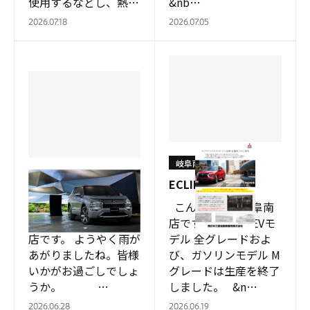
使用するなどし、熱中
&nb…
症に警戒してください
2026.07.18
2026.07.05
ね。 …
岐阜南店
岐阜南店
ECLIPSE CROSS
☀
こんにちは。岐阜南
こんにちは。岐阜南
店です。 PHEVモ
店です。 ようやく雨が
デル 全グレードおよ
あがりましたね。皆様
び、ガソリンモデル M
いかがお過ごしでしょ
グレードは生産を終了
うか。 …
しました。 &n…
2026.06.28
2026.06.19