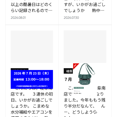
以上の酷暑日はどのく
すが、いかがお過ごし
らい記録されるのでし
でしょうか 熱中症
ょうかね 「酷
対策に水分と共…
2026.08.01
2026.07.30
暑」 ← この
字…
岐阜南店
岐阜南店
お知らせ
７月
こんにちは。岐阜南
こんにちは。岐阜南
店です。 ３連休の初
店です。 ７月になり
日、いかがお過ごしで
ました。今年ももう残
しょうか。 こまめな
り半分だなんて、 ん
水分補給やエアコンを
－、どうしよう💦