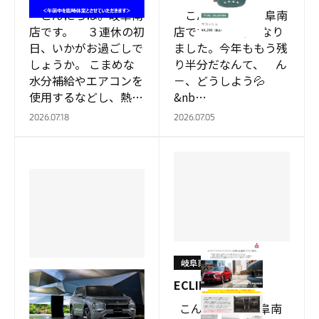
こんにちは。岐阜南
こんにちは。岐阜南
店です。 ３連休の初
店です。 ７月になり
日、いかがお過ごしで
ました。今年ももう残
しょうか。 こまめな
り半分だなんて、 ん
水分補給やエアコンを
－、どうしよう💦
使用するなどし、熱中
&nb…
症に警戒してください
2026.07.18
2026.07.05
ね。 …
岐阜南店
岐阜南店
ECLIPSE CROSS
☀
こんにちは。岐阜南