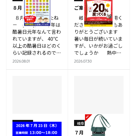
８月
ご案内
８月になりましたね
岐阜南店をご利用く
－ (^O^)／ 今年は
ださる皆様、いつもあ
酷暑日元年なんて言わ
りがとうございます
れていますが、 40℃
暑い毎日が続いていま
以上の酷暑日はどのく
すが、いかがお過ごし
らい記録されるのでし
でしょうか 熱中症
ょうかね 「酷
対策に水分と共…
2026.08.01
2026.07.30
暑」 ← この
字…
岐阜南店
岐阜南店
お知らせ
７月