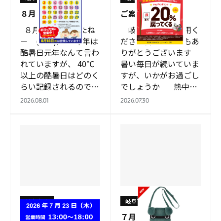
８月
ご案内
８月になりましたね
岐阜南店をご利用く
－ (^O^)／ 今年は
ださる皆様、いつもあ
酷暑日元年なんて言わ
りがとうございます
れていますが、 40℃
暑い毎日が続いていま
以上の酷暑日はどのく
すが、いかがお過ごし
らい記録されるのでし
でしょうか 熱中症
ょうかね 「酷
対策に水分と共…
2026.08.01
2026.07.30
暑」 ← この
字…
岐阜南店
岐阜南店
お知らせ
７月