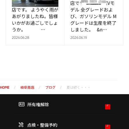
こんにちは。岐阜南
店です。 PHEVモ
店です。 ようやく雨が
デル 全グレードおよ
あがりましたね。皆様
び、ガソリンモデル M
いかがお過ごしでしょ
グレードは生産を終了
うか。 …
しました。 &n…
2026.06.28
2026.06.19
岐阜南店
ブログ
夏は続く・・・
HOME
所有権解除
点検・整備予約