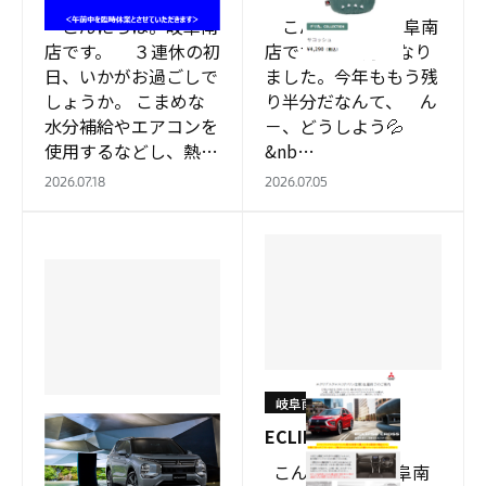
こんにちは。岐阜南
こんにちは。岐阜南
店です。 ３連休の初
店です。 ７月になり
日、いかがお過ごしで
ました。今年ももう残
しょうか。 こまめな
り半分だなんて、 ん
水分補給やエアコンを
－、どうしよう💦
使用するなどし、熱中
&nb…
症に警戒してください
2026.07.18
2026.07.05
ね。 …
岐阜南店
岐阜南店
ECLIPSE CROSS
☀
こんにちは。岐阜南