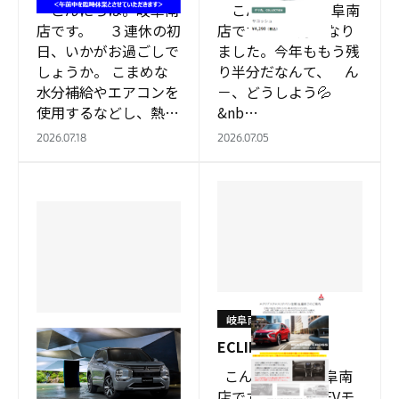
こんにちは。岐阜南
こんにちは。岐阜南
店です。 ３連休の初
店です。 ７月になり
日、いかがお過ごしで
ました。今年ももう残
しょうか。 こまめな
り半分だなんて、 ん
水分補給やエアコンを
－、どうしよう💦
使用するなどし、熱中
&nb…
症に警戒してください
2026.07.18
2026.07.05
ね。 …
岐阜南店
岐阜南店
ECLIPSE CROSS
☀
こんにちは。岐阜南
こんにちは。岐阜南
店です。 PHEVモ