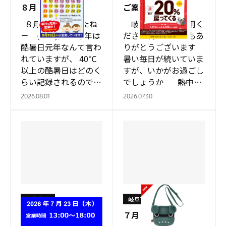
８月
ご案内
８月になりましたね
岐阜南店をご利用く
－ (^O^)／ 今年は
ださる皆様、いつもあ
酷暑日元年なんて言わ
りがとうございます
れていますが、 40℃
暑い毎日が続いていま
以上の酷暑日はどのく
すが、いかがお過ごし
らい記録されるのでし
でしょうか 熱中症
ょうかね 「酷
対策に水分と共…
2026.08.01
2026.07.30
暑」 ← この
字…
岐阜南店
岐阜南店
お知らせ
７月