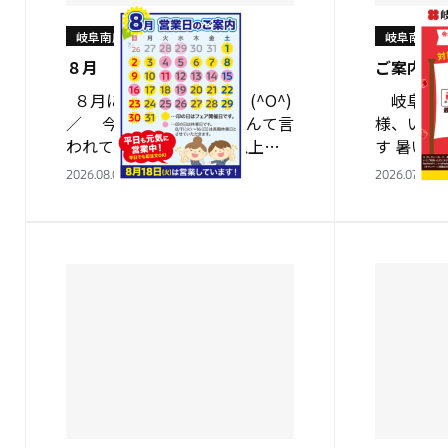
岐阜南店
岐阜南店
８月
ご案内
８月になりましたね－ (^O^)
岐阜南店
／ 今年は酷暑日元年なんて言
様、いつ
われていますが、 40℃以上の
す 暑い
酷暑日はどのくらい記録される
いかがお
2026.08.01
2026.07.30
のでしょうかね 「酷暑」
熱中症対
← この字…