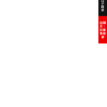
カタログ請求
展
示・
試乗
車検
索