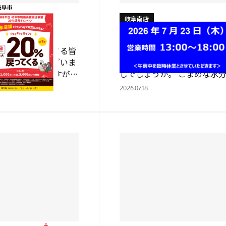
岐阜南店
お知らせ
をご利用くださる皆
こんにちは。岐阜南店です
もありがとうございま
３連休の初日、いかがお過
毎日が続いていますが、
しでしょうか。 こまめな水
過ごしでしょうか
給やエアコンを使用するなど
2026.07.18
策に水分と共…
し、熱中症に警戒してくださ
ね。 …