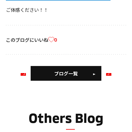
ご体感ください！！
このブログにいいね
0
ブログ一覧
前
次
の
の
ブ
ブ
ロ
ロ
グ
グ
Others Blog