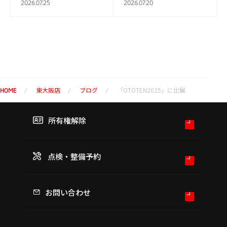
と・・・ さて、暑い
本日は営業時間変更の
2026.07.25
2026.07.20
と言っていたら余計に
再度お知らせです！！
暑くなる気がするので
社内研修の…
お話を変…
東大阪店
ブログ
「OTOTEN2025」に出展
HOME
所有権解除
点検・整備予約
お問い合わせ