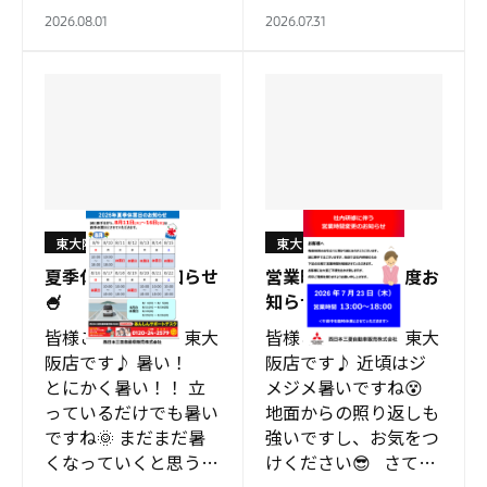
ーパーサマーセールの
西日本三菱自動車販売
2026.08.01
2026.07.31
お知らせです✨✨ 詳細
株式会社公式のインス
はスタッフまでご確
タグラムが 開設さ
認…
れ…
東大阪店
東大阪店
夏季休業日のお知らせ
営業時間変更の再度お
🍧
知らせ
皆様こんにちは、東大
皆様こんにちは、東大
阪店です♪ 暑い！
阪店です♪ 近頃はジ
とにかく暑い！！ 立
メジメ暑いですね😵
っているだけでも暑い
地面からの照り返しも
ですね🌞 まだまだ暑
強いですし、お気をつ
くなっていくと思う
けください😎 さて、