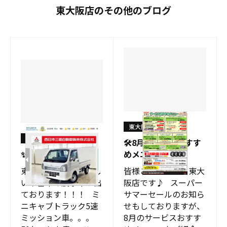
東大阪店のその他のブログ
東大阪店
東大阪店
🛠️8月サービスおすす
✨中古車情報✨
めメニュー🛠️
東大阪店で、めずらし
皆様こんにちは、東大
い中古車の展示車が出
阪店です♪ スーパー
ております！！！ ミ
サマーセールのお知ら
ニキャブトラック5速
せもしておりますが、
ミッション車。。。
8月のサービスおすす