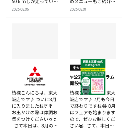
50ｋｍしか走っていま
めメニューもご紹介い
せん！！！ 作業車に
たします🛠️ サマー
2026.08.06
2026.08.01
ぴったり！ 定期点検
セールと合わせて…
整備実施の…
東大阪店
東大阪店
8月スーパーサマーセ
✨公式インスタグラム
ールのお知らせ✨
開設✨
皆様こんにちは、東大
皆様こんにちは、東大
阪店です♪ ついに8月
阪店です♪ 7月も今日
に入りましたね🎐🎐
で終わりですね😂 8月
お出かけの際は体調お
はフェアも始まります
気をつけください🥤🥤
ので、ぜひお越しくだ
さて本日は、8月のス
さい🥰 さて、本日は