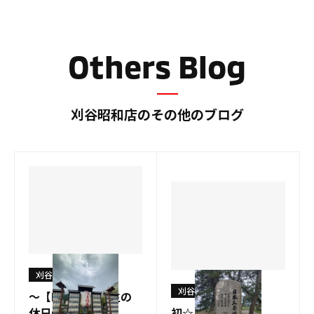
ロ
ロ
グ
グ
Others Blog
刈谷昭和店のその他のブログ
刈谷昭和店
刈谷昭和店
～【No.1】実習生の
休日🐸～
初☆