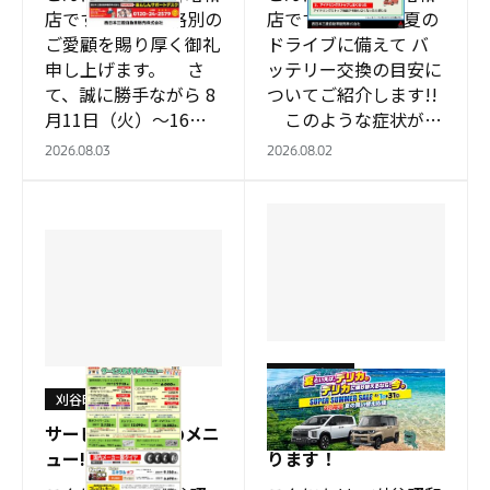
店です。 平素は格別の
店です😊 今回は夏の
ご愛顧を賜り厚く御礼
ドライブに備えて バ
申し上げます。 さ
ッテリー交換の目安に
て、誠に勝手ながら 8
ついてご紹介します!!
月11日（火）～16日
このような症状が見
（日）を夏季休業日と
られる場合は、 バッ
2026.08.03
2026.08.02
させていただきます。
テリーの交換時…
&nb…
刈谷昭和店
刈谷昭和店
8月より SUPER
サービスおすすめメニ
SUMMER SALEはじま
ュー!!
ります！