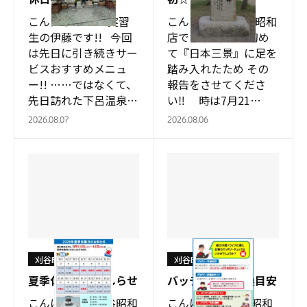
こんにちは～！ 実習
こんにちは、刈谷昭和
生の伊藤です!! 今回
店です😊 今日は初め
は先日に引き続きサー
て『日本三景』に足を
ビスおすすめメニュ
踏み入れたため その
ー!! ……ではなくて、
報告をさせてくださ
先日訪れた下呂温泉に
い‼️ 時は7月21
ついて紹介したいと思
日・・・ （余談です
2026.08.07
2026.08.06
います🐸 当…
がこの日は『日本三景
の日』だったり…
刈谷昭和店
刈谷昭和店
夏季休業日のおしらせ
バッテリーの交換目安
こんにちは。刈谷昭和
こんにちは! 刈谷昭和