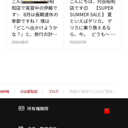
こんにちは！ 刈谷昭
こんにちは、刈谷昭和
和店で実習中の伊藤で
店です😊 【SUPER
す✨ 8月は長期連休の
SUMMER SALE 】 夏
季節ですね！ 僕は
といえばデリカ。 デ
「どこへ出かけようか
リカに乗り換えるな
な？」と、旅行の計画
ら、今。 どうも～ 実
を立てている最中です
習生の周です。 酷暑が
2026.08.01
2026.07.30
😏 今回は、8月のサ
続…
ービスおすす…
刈谷昭和店
ブログ
待望の”新型デリカD:5”登場！
HOME
所有権解除