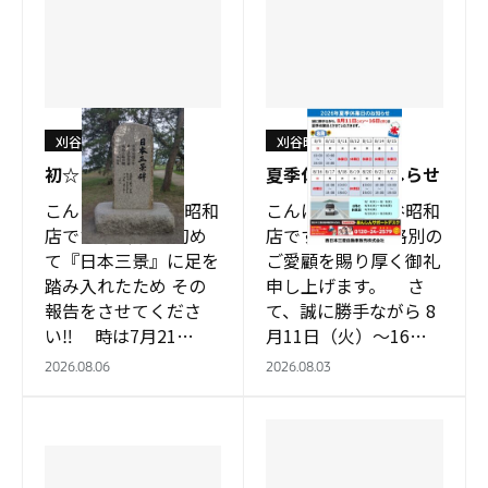
刈谷昭和店
刈谷昭和店
初☆
夏季休業日のおしらせ
こんにちは、刈谷昭和
こんにちは。刈谷昭和
店です😊 今日は初め
店です。 平素は格別の
て『日本三景』に足を
ご愛顧を賜り厚く御礼
踏み入れたため その
申し上げます。 さ
報告をさせてくださ
て、誠に勝手ながら 8
い‼️ 時は7月21
月11日（火）～16日
日・・・ （余談です
（日）を夏季休業日と
2026.08.06
2026.08.03
がこの日は『日本三景
させていただきます。
の日』だったり…
&nb…