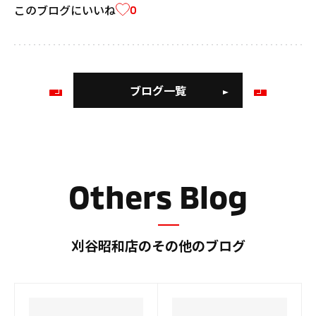
このブログにいいね
0
ブログ一覧
前
次
の
の
ブ
ブ
ロ
ロ
グ
グ
Others Blog
刈谷昭和店のその他のブログ