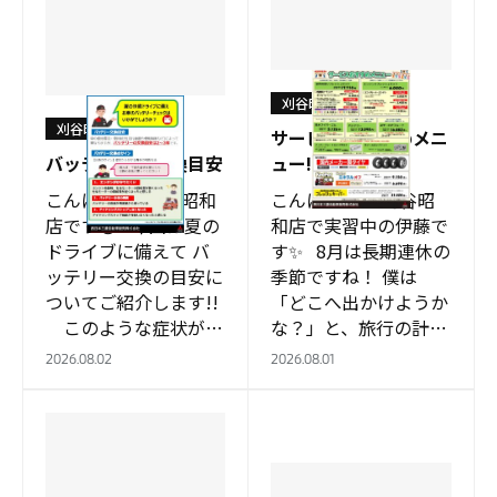
刈谷昭和店
刈谷昭和店
サービスおすすめメニ
バッテリーの交換目安
ュー!!
こんにちは! 刈谷昭和
こんにちは！ 刈谷昭
店です😊 今回は夏の
和店で実習中の伊藤で
ドライブに備えて バ
す✨ 8月は長期連休の
ッテリー交換の目安に
季節ですね！ 僕は
ついてご紹介します!!
「どこへ出かけようか
このような症状が見
な？」と、旅行の計画
られる場合は、 バッ
を立てている最中です
2026.08.02
2026.08.01
テリーの交換時…
😏 今回は、8月のサ
ービスおすす…