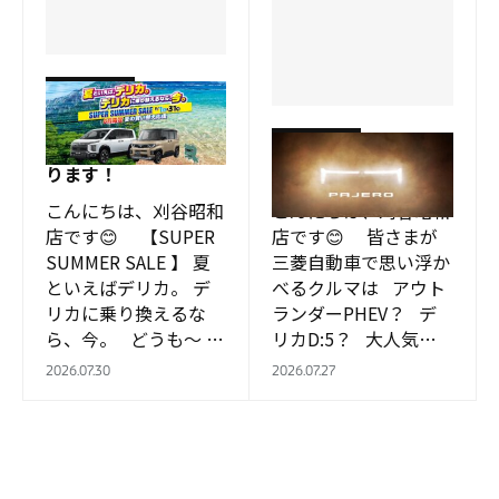
刈谷昭和店
8月より SUPER
刈谷昭和店
SUMMER SALEはじま
ります！
～パジェロ復活へ～
こんにちは、刈谷昭和
こんにちは、刈谷昭和
店です😊 【SUPER
店です😊 皆さまが
SUMMER SALE 】 夏
三菱自動車で思い浮か
といえばデリカ。 デ
べるクルマは アウト
リカに乗り換えるな
ランダーPHEV？ デ
ら、今。 どうも～ 実
リカD:5？ 大人気の
習生の周です。 酷暑が
デリカミ…
2026.07.30
2026.07.27
続…