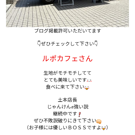
ブログ掲載許可いただいてます
👇ぜひチェックして下さい👇
ルポカフェさん
生地がモチモチしてて
とても美味しいです
食べに来て下さい
土本店長
じゃんけん✊強い説
継続中です
ぜひ不敗説破りにきて下さい
（お子様には優しいＢＯＳＳですよ
）