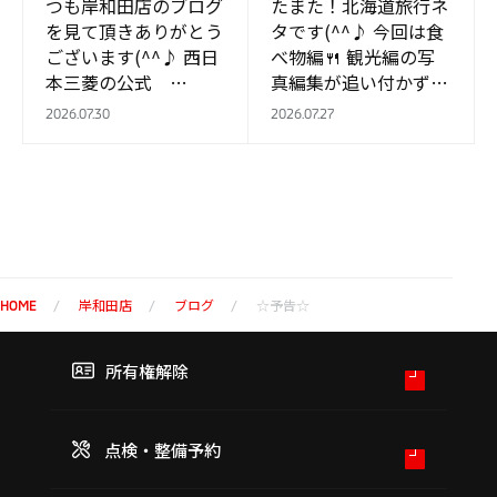
つも岸和田店のブログ
たまた！北海道旅行ネ
を見て頂きありがとう
タです(^^♪ 今回は食
ございます(^^♪ 西日
べ物編🍴 観光編の写
本三菱の公式
真編集が追い付かずで
Instagram 運用が始
💦 岸和田店メンバー
2026.07.30
2026.07.27
まりました！！ 私も
は甘いものが好きな人
フォローしました
が多くて お菓子など
(^_-)-☆ …
あるとすぐにな…
岸和田店
ブログ
☆予告☆
HOME
所有権解除
点検・整備予約