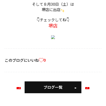
そして８月30日（土）は
堺店に出店
👇チェックしてね👇
堺店
このブログにいいね
0
ブログ一覧
前
次
の
の
ブ
ブ
ロ
ロ