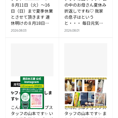
８月11日（火）～16
の中のお母さん夏休み
日（日）まで夏季休業
折返しですね♡ 我家
とさせて頂きます 連
の息子はという
休明けの８月18日
と・・・ 毎日元気に
（火）は通常営業させ
遊び回っています
2026.08.03
2026.08.01
て頂きます。 お車の事
(^^♪ 遊び疲れるので
故や故障など万が一の
早寝早起きは実行出来
トラ…
ています👏 多分宿題
は夏…
岸和田店
岸和田店
✨フォローお願いしま
北海道旅行 食べ物編
す✨
🍴
こんにちはショップス
こんにちはショップス
タッフの山本です✨ い
タッフの山本です✨ ま