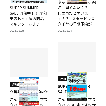
タッフの山本です✨
タッフの山本です✨ 題
SUPER SUMMER
名「早くない？？」
SALE 開催中！！ 岸和
何の事だと思いま
田店おすすめの商品
す？？ スタッドレス
マキシクール♪♪ 試
タイヤの早期予約が始
乗車デリカミニで実験
まります！！ ８月１
2026.08.08
2026.08.06
をしてみました マキ
日～９月２８日まで！
シクール注入後測定し
スタッドレスタイ
てみると…
ヤ？？？？…
岸和田店
岸和田店
SUPER SUMMER
☆長期連休のご案内☆
SALE！！
こんにちはショップス
こんにちはショップス
タッフの山本です✨
タッフの山本です✨ 世