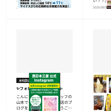
SALE 開催中！！ 岸和田店おす
い？？」
すめの商品 マキシクール♪♪
す？？ 
2026.08.08
2026.08.06
試乗車デリカミニで実験をして
早期予約
みました マキシクール注入後測
１日～９
定してみると…
ドレスタ
岸和田店
岸和田店
✨フォローお願いします✨
北海道旅
こんにちはショップスタッフの
こんにち
山本です✨ いつも岸和田店のブ
山本です
ログを見て頂きありがとうござ
行ネタです