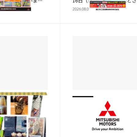
 何の事だと思いま
16日（日）まで夏季休業とさ
スタッドレスタイヤの
て頂きます 連休明けの８月1
2026.08.03
が始まります！！ ８月
日（火）は通常営業させて頂
月２８日まで！ スタッ
ます。 お車の事故や故障など
イヤ？？？？…
が一のトラ…
岸和田店
行 食べ物編🍴
☆新メンバー☆
はショップスタッフの
こんにちはショップスタッフ
✨ またまた！北海道旅
山本です✨ ご紹介が遅くなり
(^^♪ 今回は食べ物
したが 7月より岸和田店メン