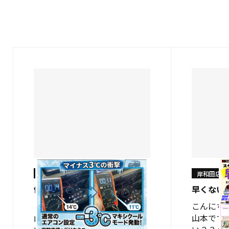
岸和田店
岸和田店
体感して下さい！！
早くない
こんにちはショップスタッフの
こんにち
山本です✨ SUPER SUMMER
山本です