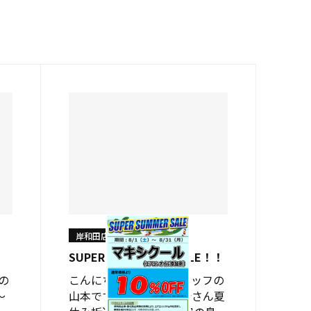
岸和田店
SUPER SUMMER SALE！！
の
こんにちはショップスタッフの
～
山本です✨ 世の中のお母さん夏