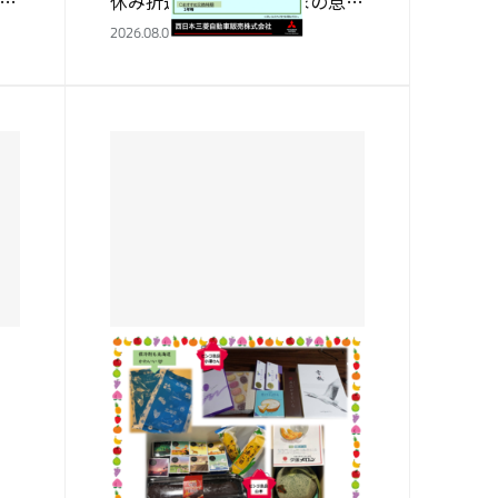
せ
休み折返しですね♡ 我家の息子
8
はというと・・・ 毎日元気に遊
2026.08.01
き
び回っています(^^♪ 遊び疲れ
万
るので早寝早起きは実行出来て
います👏 多分宿題は夏…
岸和田店
北海道旅行 ビンゴ景品編
の
こんにちはショップスタッフの
ま
山本です✨ ｻｰﾋﾞｽ小澤さんと山
バ
本の所に北海道旅行の ビンゴの