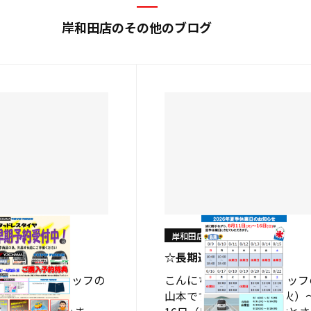
岸和田店のその他のブログ
岸和田店
？？？？
☆長期連休のご案内☆
はショップスタッフの
こんにちはショップスタッフ
✨ 題名「早くな
山本です✨ ８月11日（火）