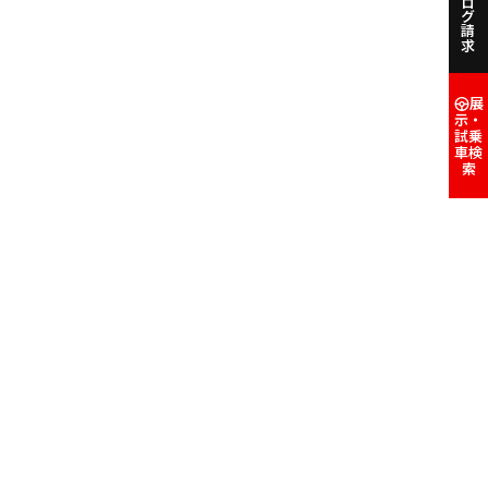
カタログ請求
展
示・
試乗
車検
索