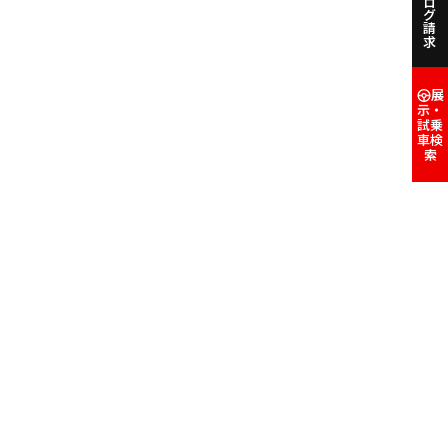
カタログ請求
展
示・
試乗
車検
索