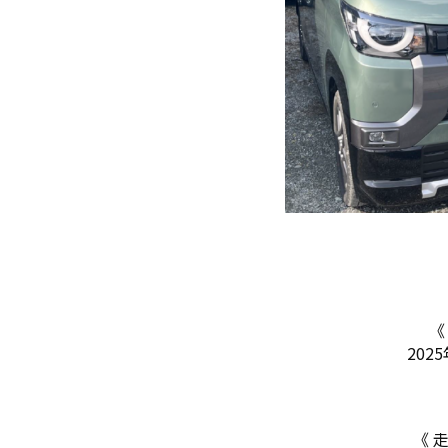
《
2025
《 