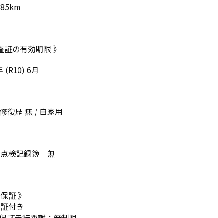
385km
査証の有効期限 》
 (R10) 6月
修復歴 無 / 自家用
の点検記録簿 無
 保証 》
保証付き
 保証走行距離：無制限