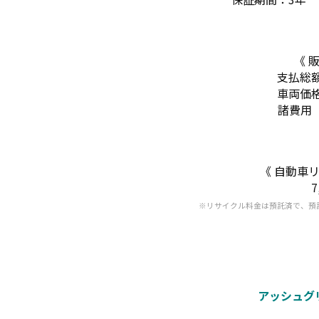
《 
支払総額
車両価格
諸費用
《 自動車
7
※リサイクル料金は預託済で、預
アッシュグ