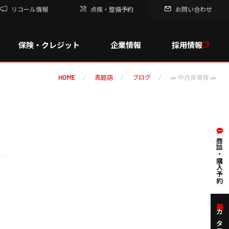
リコール情報
点検・整備予約
お問い合わせ
保険・クレジット
企業情報
採用情報
真庭店
ブログ
🚗 中古車情報 🚗
HOME
商談・購入予約