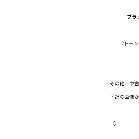
ブラ
2トー
その他、中
下記の画像
⇩ 