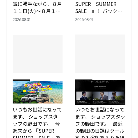
誠に勝手ながら、８月
SUPER SUMMER
１１日(火)～８月１６
SALE 』！ バックヤ
日(日)は夏季休業 致し
ードでは着々とイベン
2026.08.01
2026.08.01
ます。 お客様にはご不
ト準備が進んでいま
便をお掛け致しま…
す。 守口店オリジナ
ル…
守口店
守口店
SUPER SUMMER
パジェロティザーサイ
SALE 開催！
ト更新
いつもお世話になって
いつもお世話になって
ます、 ショップスタ
ます、 ショップスタッ
ッフの野田です。 今
フの野田です。 最近
週末から 『SUPER
の野田の日課はクール
SUMMER SALE 』を
系の入浴剤を入れたほ