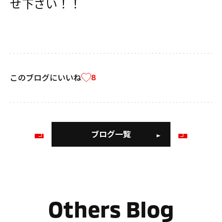
せ下さい！！
このブログにいいね
8
ブログ一覧
前
次
の
の
ブ
ブ
ロ
ロ
グ
グ
Others Blog