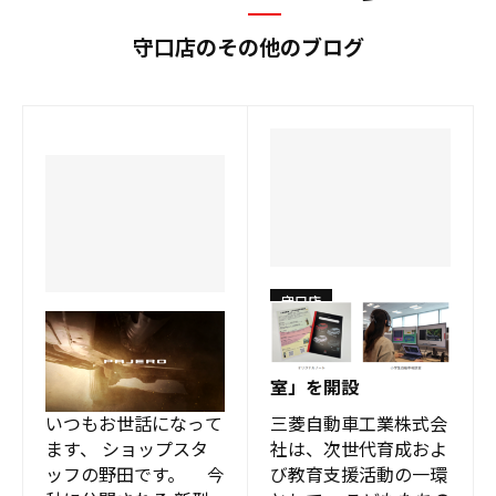
守口店のその他のブログ
守口店
守口店
三菱自動車、「2026
『PAJERO』ティザー
年 小学生自動車相談
サイト更新
室」を開設
いつもお世話になって
三菱自動車工業株式会
ます、 ショップスタ
社は、次世代育成およ
ッフの野田です。 今
び教育支援活動の一環