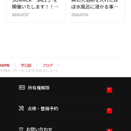
開催いたします！！
ぼ水風呂に浸かる事。
※アンケートは、メー
帰宅後、お部屋の冷房
2026.07.27
2026.07.24
ルア…
が効くまでのーんびり
浸かって涼みます。
汗…
守口店
ブログ
HOME
今月の『サービスおすすめメニュー』
所有権解除
点検・整備予約
お問い合わせ