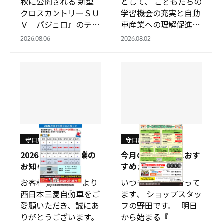
秋に公開される 新型
として、 こどもたちの
クロスカントリーＳＵ
学習機会の充実と自動
Ｖ『パジェロ』のティ
車産業への理解促進を
ザーサイトが更新さ
目的に、 7月20日から
2026.08.06
2026.08.02
れ、 足回りにフォー
12月10日までの間、
カスした動画が…
「2026年 小学生自動
車相談室…
守口店
守口店
2026年度 夏季休業の
今月の『サービスおす
お知らせ
すめメニュー』
お客様各位 日頃より
いつもお世話になって
西日本三菱自動車をご
ます、 ショップスタッ
愛顧いただき、誠にあ
フの野田です。 明日
りがとうございます。
から始まる『