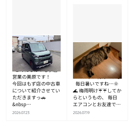
もず店
もず店
【もず店オススメ中古
車🚙】
久々の。。。誰⁉
こんにちは！もず店
こんにちは、 ショッ
営業の美原です！
プスタッフ青野です🤩
今回はもず店の中古車
毎日暑いですね…🌞
について紹介させてい
🌊 梅雨明け☔☔してか
ただきますっ🚗
らというもの、 毎日
&nbsp…
エアコンとお友達です
💦 ということは、 う
2026.07.23
2026.07.19
ちの毛むくじゃら兄ち
ゃんはも…