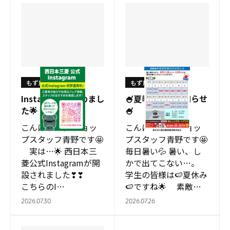
もず店
もず店
Instagram、始めまし
🍧夏季休業のお知らせ
た🌟
🍧
こんにちは、 ショッ
こんにちは、 ショッ
プスタッフ青野です🤩
プスタッフ青野です🤩
実は…🌟 西日本三
毎日暑い💦 暑い、し
菱公式Instagramが開
かで出てこない…。
設されました❣❣
学生の皆様は🍉夏休み
こちらのI…
🍉ですね🌟 素敵な
思い出、 沢山作って
2026.07.30
2026.07.26
下さいね💗 &nb…