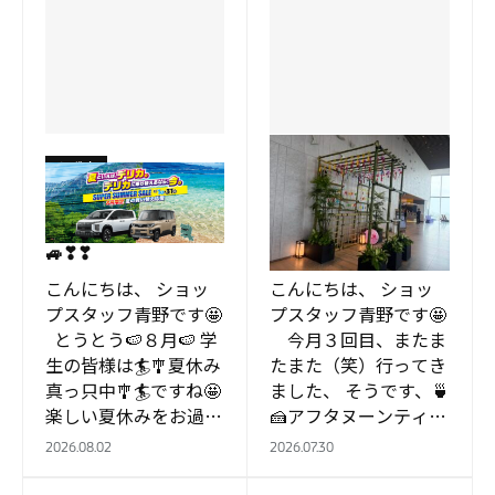
もず店
もず店
🍉🎐🏄スーパーサマー
またまたまた
セール🍉🎐🏄開催中🚙
（（笑））行ってきま
🚙❣❣
した🤩
こんにちは、 ショッ
こんにちは、 ショッ
プスタッフ青野です🤩
プスタッフ青野です🤩
とうとう🍉８月🍉 学
今月３回目、またま
生の皆様は🏄🎐夏休み
たまた（笑）行ってき
真っ只中🎐🏄ですね🤩
ました、 そうです、🍵
楽しい夏休みをお過ご
🍰アフタヌーンティー
し下さいね❣❣ ✨で
🍰🍵 （どんだけ行く
2026.08.02
2026.07.30
は、本題✨ &…
ねん😂） &nb…