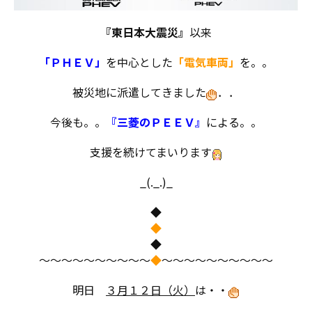
『東日本大震災』
以来
「ＰＨＥＶ」
を中心とした
「電気車両」
を。。
被災地に派遣してきました
．．
今後も。。
『三菱のＰＥＥＶ』
による。。
支援を続けてまいります
_(._.)_
◆
◆
◆
～～～～～～～～～～
◆
～～～～～～～～～～
明日
３月１２日（火）
は・・