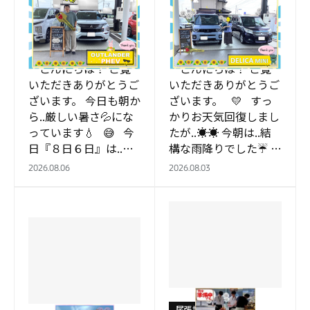
尾張旭店
尾張旭店
８月６日…忘れてはい
K様へ…👩 納車致しま
けない日👏
した🚙
こんにちは！ ご覧
こんにちは！ ご覧
いただきありがとうご
いただきありがとうご
ざいます。 今日も朝か
ざいます。 💛 すっ
ら..厳しい暑さ💦にな
かりお天気回復しまし
っています💧 😅 今
たが..☀☀ 今朝は..結
日『８日６日』は..忘
構な雨降りでした☔ 気
れてはいけない日👏
温は多少低めですが…
2026.08.06
2026.08.03
…
尾張旭店