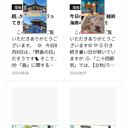
尾張旭店
尾張旭店
超..久しぶりに..行っ
今日のお話は…「越前
てきました～🎋
海岸🐟」最終回🈡
こんにちは！ ご覧
こんにちは！ ご覧
いただきありがとうご
いただきありがとうご
ざいます。 🌻 今日8
ざいます🌻 💛 Ū 引き
月8日は..「野島の日」
続き暑い日が続いてい
だそうです🐤 そこで..
ますが..💦 「二十四節
👐 『島』に関する雑
気」では..【立秋(りっ
学クイズです🤠 …
しゅう)】 ８月７
2026.08.08
2026.08.07
日〜８月２２日頃 毎
日…