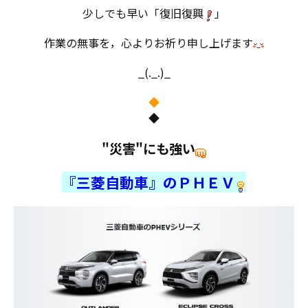
少しでも早い「復旧復興
」
作業の無事を，心よりお祈り申し上げます
_(._.)_
◆
◆
"災害"にも強い
『三菱自動車』のＰＨＥＶ