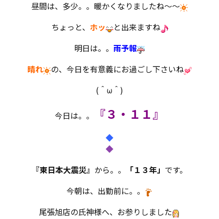
昼間は、多少。。暖かくなりましたね～～
ちょっと、
ホッ
と出来ますね
明日は。。
雨予報
晴れ
の、今日を有意義にお過ごし下さいね
(＾ω＾)
『
３・１１
』
今日は。。
◆
◆
『東日本大震災』
から。。
「１３年」
です。
今朝は、出勤前に。。
尾張旭店の氏神様へ、お参りしました