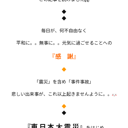
◆
◆
毎日が、何不自由なく
平和に。。無事に。。元気に過ごせることへの
『感 謝』
◆
「震災」を含め「事件事故」
悲しい出来事が、これ以上起きませんように。。
◆
◆
『東 日 本 大 震 災』
をはじめ