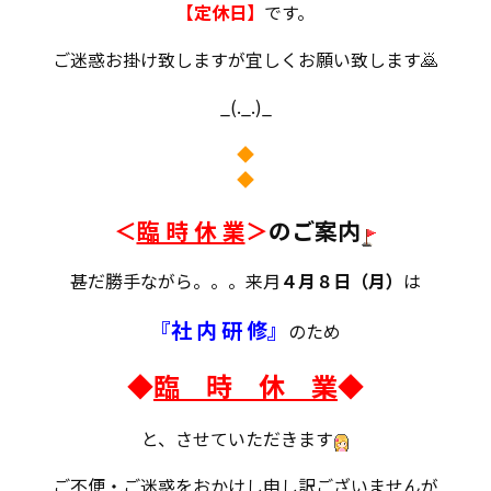
【定休日】
です。
ご迷惑お掛け致しますが宜しくお願い致します🙇
_(._.)_
◆
◆
＜
臨 時 休 業
＞
のご案内
甚だ勝手ながら。。。来月
４月８日（月）
は
『社 内 研 修』
のため
◆
臨 時 休 業
◆
と、させていただきます
ご不便・ご迷惑をおかけし申し訳ございませんが