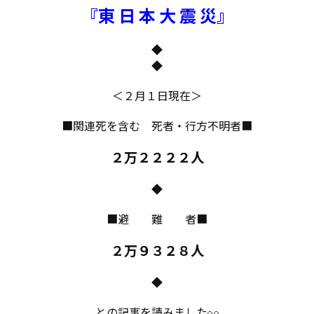
『東 日 本 大 震 災』
◆
◆
＜２月１日現在＞
■関連死を含む 死者・行方不明者■
２万２２２２人
◆
■避 難 者■
２万９３２８人
◆
との記事を読みました