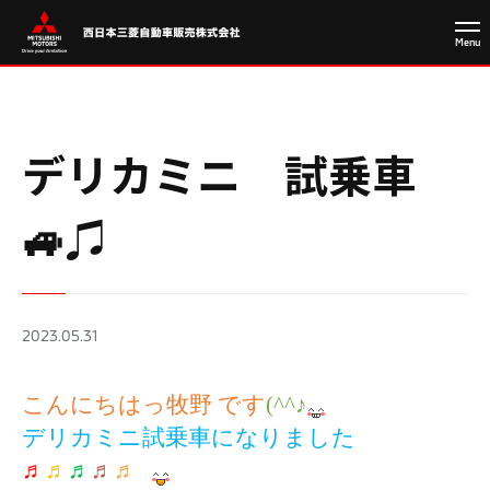
デリカミニ 試乗車
🚙♫
2023.05.31
こんにちはっ牧野 です
(^^
♪
デリカミニ試乗車になりました
♬
♬
♬
♬
♬