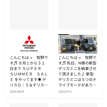
関店
関店
ＳＵＰＥＲ ＳＵＭＭ
デリカミニ納車式 🚙
ＥＲ ＳＡＬＥ 🥎
✨✨
こんにちはっ 牧野で
こんにちはっ 牧野で
す♬ ８月１から３１
す♬ 先日、N様の新型
日まで ＳＵＰＥＲ
デリカミニを納車させ
ＳＵＭＭＥＲ ＳＡＬ
て頂きました♪ 新型
Ｅ をやってます☀ デ
デリカミニは５つのド
リカＤ：５＆デリカミ
ライブモードがありま
ニのおすすめ車が あ
すので 雪道も安心し
2026.08.03
2026.07.12
りますよ🍀 来店プレ
て走行できますね🍀
ゼントにジュースがあ
夏休みはきっと、デリ
りま…
カミ…