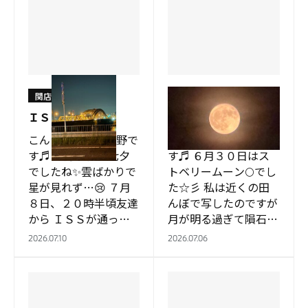
関店
関店
ＩＳＳ
ローズムーン 🌕
こんにちはっ 牧野で
こんにちはっ 牧野で
す♬ ７月７日は七夕
す♬ ６月３０日はス
でしたね✨雲ばかりで
トベリームーン🌕でし
星が見れず…😢 ７月
た☆彡 私は近くの田
８日、２０時半頃友達
んぼで写したのですが
から ＩＳＳが通って
月が明る過ぎて隕石で
いると情報が来て 早
も落ちて来る状態
2026.07.10
2026.07.06
速、探しましたが周り
(;^_^A 友達の息子さん
が明るくて星も見えな
から借りた写真です
かったです🏢🚥 友…
(`･ω･´)b…