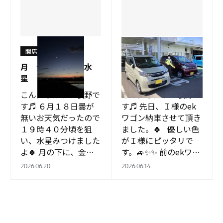
関店
関店
月 金星 木星 水
ekワゴン🚙 納車式
星 ☆彡
✨
こんにちはっ 牧野で
こんにちはっ 牧野で
す♬ ６月１８日曇が
す♬ 先日、Ｉ様のek
無いお天気だったので
ワゴン納車させて頂き
１９時４０分頃を狙
ました。🍀 優しい色
い、水星みつけました
がＩ様にピッタリで
よ🍀 月の下に、金
す。🚙✨✨ 前のekワゴ
星、見えづらいけど、
ン同様に長く、 カー
2026.06.20
2026.06.14
下に木星✨✨ で、更
ライフを楽しんで下さ
に、ふたご座のボルッ
いね～♪…
クスの下に 小さな、
水…