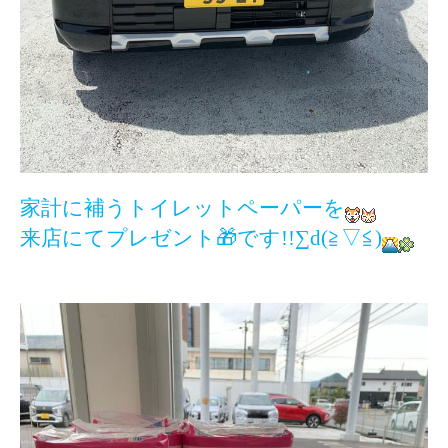
家計に補うトイレットペーパーを
来店にてプレゼント
🎁
です!!∑d(≧▽≦)