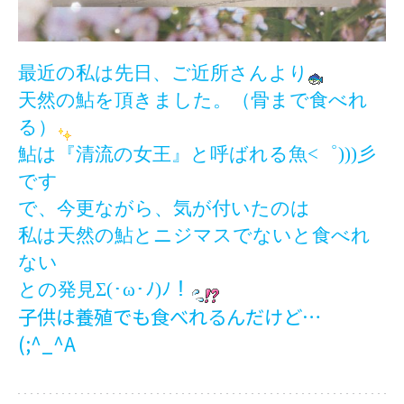
最近の私は先日、ご近所さんより
天然の鮎を頂きました。（骨まで食べれ
る）
鮎は『清流の女王』と呼ばれる魚<゜)))彡
です
で、今更ながら、気が付いたのは
私は天然の鮎とニジマスでないと食べれ
ない
との発見Σ(･ω･ﾉ)ﾉ！
子供は養殖でも食べれるんだけど…
(;^_^A