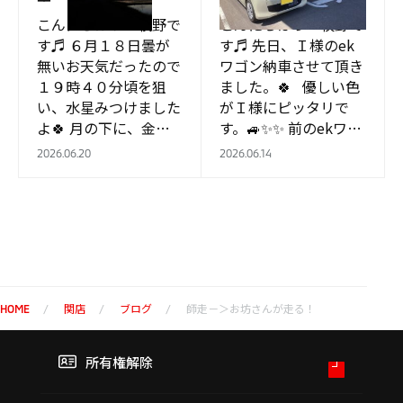
こんにちはっ 牧野で
こんにちはっ 牧野で
す♬ ６月１８日曇が
す♬ 先日、Ｉ様のek
無いお天気だったので
ワゴン納車させて頂き
１９時４０分頃を狙
ました。🍀 優しい色
い、水星みつけました
がＩ様にピッタリで
よ🍀 月の下に、金
す。🚙✨✨ 前のekワゴ
星、見えづらいけど、
ン同様に長く、 カー
2026.06.20
2026.06.14
下に木星✨✨ で、更
ライフを楽しんで下さ
に、ふたご座のボルッ
いね～♪…
クスの下に 小さな、
水…
関店
ブログ
師走－＞お坊さんが走る！
HOME
所有権解除