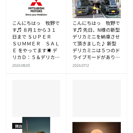
ＳＵＰＥＲ ＳＵＭＭ
デリカミニ納車式 🚙
ＥＲ ＳＡＬＥ 🥎
✨✨
こんにちはっ 牧野で
こんにちはっ 牧野で
す♬ ８月１から３１
す♬ 先日、N様の新型
日まで ＳＵＰＥＲ
デリカミニを納車させ
ＳＵＭＭＥＲ ＳＡＬ
て頂きました♪ 新型
Ｅ をやってます☀ デ
デリカミニは５つのド
リカＤ：５＆デリカミ
ライブモードがありま
ニのおすすめ車が あ
すので 雪道も安心し
2026.08.03
2026.07.12
りますよ🍀 来店プレ
て走行できますね🍀
ゼントにジュースがあ
夏休みはきっと、デリ
りま…
カミ…
関店
関店