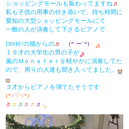
ショッピングモールも賑わってますね
♬
私も子供の用事の付き添いで、待ち時間に
愛知の大型ショッピングモールにて
一般の人が演奏して下さるピアノで
DISH//
の猫からの
♬
(*´
ー`*)ゞ
１９才の大学生の男の子が
嵐のMｏｎｓｔｅｒを軽やかに演奏してた
ので、周りの人達も聞き入ってました。
３才からピアノを弾てたそうです
(*>▽<*)
ゝ
♬
♬
♬
♬
♬
♬