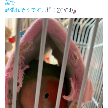
葉で
頑張れそうです…
桶！∑(´∀`d)