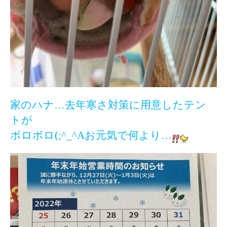
家のハナ…去年寒さ対策に用意したテン
トが
ボロボロ(;^_^Aお元気で何より…