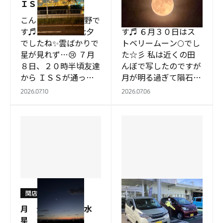
ＩＳＳ
ローズムーン 🌕
こんにちはっ 牧野で
こんにちはっ 牧野で
す♬ ７月７日は七夕
す♬ ６月３０日はス
でしたね✨雲ばかりで
トベリームーン🌕でし
星が見れず…😢 ７月
た☆彡 私は近くの田
８日、２０時半頃友達
んぼで写したのですが
から ＩＳＳが通って
月が明る過ぎて隕石で
いると情報が来て 早
も落ちて来る状態
2026.07.10
2026.07.06
速、探しましたが周り
(;^_^A 友達の息子さん
が明るくて星も見えな
から借りた写真です
かったです🏢🚥 友…
(`･ω･´)b…
関店
関店
月 金星 木星 水
ekワゴン🚙 納車式
星 ☆彡
✨