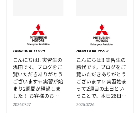
徳重店
徳重店
実習が始まり、2週間
お客様のお出迎えをし
が経ちました！実習生
ております！ 実習生
活動報告 No.4
活動報告 No.3
こんにちは‼ 実習生の
こんにちは‼ 実習生の
浅田です。ブログをご
勝代です。ブログをご
覧いただきありがとう
覧いただきありがとう
ございます✨ 実習が始
ございます✨ 実習始ま
まり2週間が経過しま
って2週目の土日とい
した！ お客様のお出
うことで、本日26日は
迎えなど、接客の基本
多くのお客様がいらっ
2026.07.27
2026.07.26
を身に付けることがで
しゃいました！ 皆様
きました これから、
に快適にお過ごしいた
もっと多くの業務…
だけるよう、お…