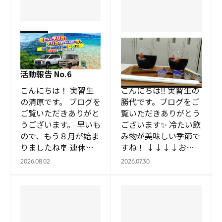
徳重店
徳重店
夏といえば、デリカ。
買い替え応援 実習生
ちょっと一息 実習生
活動報告 No.6
活動報告 No.5
こんにちは！ 実習生
こんにちは‼ 実習生の
の清原です。 ブログを
勝代です。ブログをご
ご覧いただきありがと
覧いただきありがとう
うございます。 早いも
ございます✨ 冷たい飲
ので、もう８月が始ま
み物が美味しい季節で
りましたね🎐 連休の
すね！ ↓↓↓↓お客
予定はお決まりになり
様に特に人気なアイス
2026.08.02
2026.07.30
ましたか？🚙 さて…
コーヒーの写真です
夏といえば、デリカ。
↓↓↓↓ アイスコー
…
ヒーを注ぐとち…