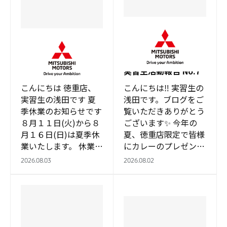
徳重店
徳重店
徳重店限定プレゼン
～夏季休業のお知らせ
ト、始まりました！
～
実習生活動報告 No.7
こんにちは 徳重店、
こんにちは‼ 実習生の
実習生の浅田です 夏
浅田です。ブログをご
季休業のお知らせです
覧いただきありがとう
８月１１日(火)から８
ございます✨ 今年の
月１６日(日)は夏季休
夏、徳重店限定で皆様
業いたします。 休業中
にカレーのプレゼント
の緊急サービスにつき
中です！ チラシご持
2026.08.03
2026.08.02
ましては 安心サポー
参のお客様にでり丸。
トデスクまたはＪＡＦ
うちわをプレゼント中
にてご対応お…
です！ 猛暑日が続…