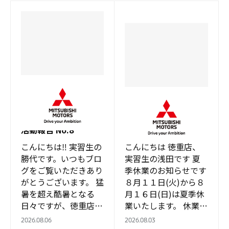
徳重店
徳重店
店舗周辺の清掃活動を
行いました！ 実習生
～夏季休業のお知らせ
活動報告 No.8
～
こんにちは‼ 実習生の
こんにちは 徳重店、
勝代です。いつもブロ
実習生の浅田です 夏
グをご覧いただきあり
季休業のお知らせです
がとうございます。 猛
８月１１日(火)から８
暑を超え酷暑となる
月１６日(日)は夏季休
日々ですが、徳重店で
業いたします。 休業中
は月曜の午前大雨☔と
の緊急サービスにつき
2026.08.06
2026.08.03