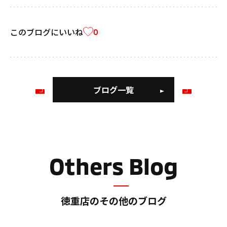
このブログにいいね
0
ブログ一覧
前
次
の
の
ブ
ブ
ロ
ロ
グ
グ
Others Blog
徳重店のその他のブログ