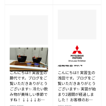
参のお客様にでり丸。
ましたか？🚙 さて…
うちわをプレゼント中
夏といえば、デリカ。
です！ 猛暑日が続…
…
徳重店
徳重店
実習が始まり、2週間
ちょっと一息 実習生
が経ちました！実習生
活動報告 No.5
活動報告 No.4
こんにちは‼ 実習生の
こんにちは‼ 実習生の
勝代です。ブログをご
浅田です。ブログをご
覧いただきありがとう
覧いただきありがとう
ございます✨ 冷たい飲
ございます✨ 実習が始
み物が美味しい季節で
まり2週間が経過しま
すね！ ↓↓↓↓お客
した！ お客様のお出
様に特に人気なアイス
迎えなど、接客の基本