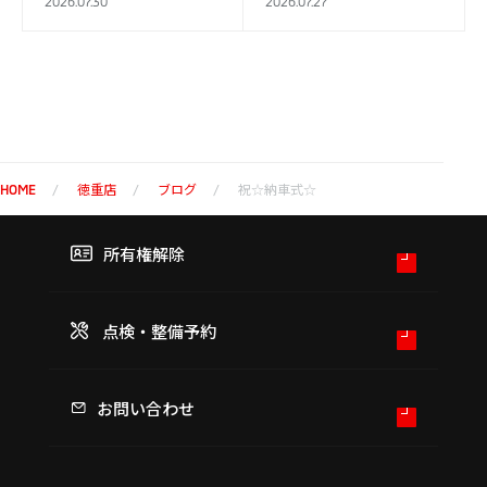
2026.07.30
2026.07.27
コーヒーの写真です
を身に付けることがで
↓↓↓↓ アイスコー
きました これから、
ヒーを注ぐとち…
もっと多くの業務…
徳重店
ブログ
祝☆納車式☆
HOME
所有権解除
点検・整備予約
お問い合わせ