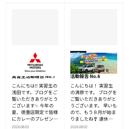
なりました。 そこで
ましては 安心サポー
今回！傘を差してもち
トデスクまたはＪＡＦ
ょっと気を抜けばず…
にてご対応お…
徳重店
徳重店
徳重店限定プレゼン
夏といえば、デリカ。
ト、始まりました！
買い替え応援 実習生
実習生活動報告 No.7
活動報告 No.6
こんにちは‼ 実習生の
こんにちは！ 実習生
浅田です。ブログをご
の清原です。 ブログを
覧いただきありがとう
ご覧いただきありがと
ございます✨ 今年の
うございます。 早いも
夏、徳重店限定で皆様
ので、もう８月が始ま
にカレーのプレゼント
りましたね🎐 連休の
中です！ チラシご持
予定はお決まりになり
2026.08.02
2026.08.02