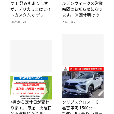
す！ 好みもあります
ルデンウィークの営業
が、デリカミニはライ
時間のお知らせになり
トカスタムで デリカ
ます。 ※連休明けの５
D:5はフェンダーガー
月１２日（火）は通常
2026.05.30
2026.04.27
ニッシュ、ホイール＆
営業になります。 連休
タイヤ、マッドフラッ
中はこちらをクリック
プ と特にホイール…
してご覧くださ…
UCAR倉敷
UCAR倉敷
UCAR倉敷おススメ中
4月から
古車情報
みなさんこんにちは。
【車両情報】 三菱 エ
4月から定休日が変わ
クリプスクロス G
ります。 毎週 火曜日
雹害車両 1500cc／
と水曜日になりまし
2WD／5人乗り カラー