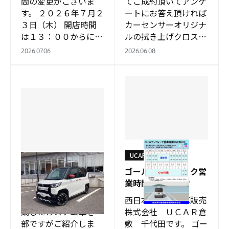
間の変更がございま
てご成約頂いてアンケ
す。 ２０２６年７月２
ートにお答え頂ければ
３日（木） 開店時間
カーセンサーオリジナ
は１３：００からにな
ルの拭き上げクロスを
ります。 POP
プレゼント致します。
2026.07.06
2026.06.08
26.7.23ﾀｳﾝﾎｰﾙMTG開
カーセンサーのキャラ
催に伴う開店時間変更
クター「カーモ」にな
のお知…
ります。 ＊もち…
UCAR倉敷
UCAR倉敷
ゴールデンウィーク営
こだわりのカスタム車
業時間のお知らせ
今回はUCAR倉敷で作
西日本三菱自動車販売
成したカスタム車を一
株式会社 ＵＣＡＲ倉
部ですがご紹介しま
敷 千代田です。 ゴー