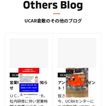
Others Blog
UCAR倉敷のその他のブログ
UCAR倉敷
UCAR倉敷
営業時間変更のお知ら
アンケートでプレゼン
せ
ト！
ＵＣＡＲ倉敷 です。
皆さんこんにちは
社内研修に伴い営業時
今、UCRAセンターに