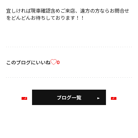
宜しければ現車確認含めご来店、遠方の方ならお問合せ
をどんどんお待ちしております！！
このブログにいいね
0
ブログ一覧
前
次
の
の
ブ
ブ
ロ
ロ
グ
グ