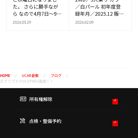
た。 さらに勝手なが
／白パール 初年度登
ら なので4月7日～9日
録年月／2025.12 販売
の3日間定休日になり
価格／253.5万（消費
2026.03.29
2026.02.09
ます。 ご迷惑をお掛け
税10%込）
致しますがよろしくお
本体価格
願い致します…
／…
UCAR倉敷
ブログ
HOME
エクリプスクロスPHEV追加！！
所有権解除
点検・整備予約