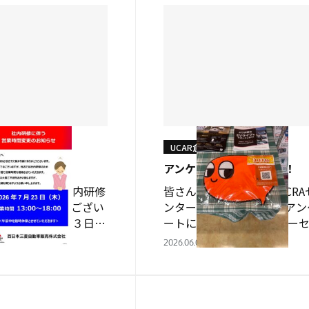
UCAR倉敷
変更のお知らせ
アンケートでプレゼント！
倉敷 です。 社内研修
皆さんこんにちは 今、UCRA
業時間の変更がござい
ンターにてご成約頂いてアン
２０２６年７月２３日
ートにお答え頂ければ カー
開店時間は１３：００か
サーオリジナルの拭き上げク
2026.06.08
。 POP 26.7.23ﾀ
スをプレゼント致します。 カ
MTG開催に伴う開店時間
センサーのキャラクター「カ
知…
モ」になります。 ＊もち…