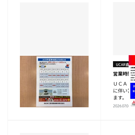
UCAR倉敷
UCAR倉敷
夏季休業日のお知らせ
営業時間
西日本三菱自動車販売 ＵＣＡ
ＵＣＡＲ
Ｒ倉敷店です。 ８月11～16日
に伴い営
まで夏季休業日となります。 17
ます。 
日から通常営業となりますので
（木） 
2026.08.07
2026.07.06
よろしくお願いします。 18日火
らになります
曜日は営業いたします。 ネット
ｳﾝﾎｰﾙ
に沢山の車を掲載し…
変更のお