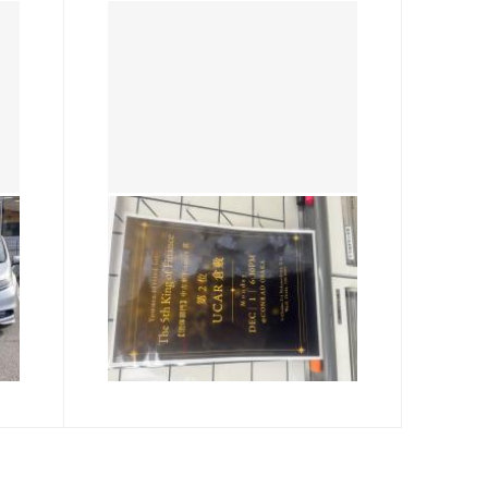
UCAR倉敷
・
King of Finance
 岡
皆さんこんにちは！ 今回、初め
様
てKing of Financeに店舗で入賞
モ
できました！ なので １２月１
写
日大阪での表彰式に行ってきま
2025.11.03
を
すので UCAR倉敷の店舗営業時
と
間が 10：00～14：00（予定）
…