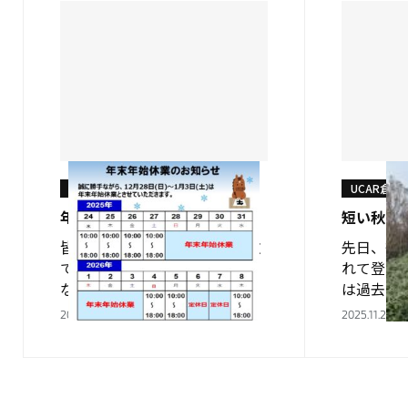
UCAR倉敷
UCAR倉敷
年末年始のお知らせ
短い秋を
皆さんこんにちは。 UCAR倉敷
先日、徳
です。 2025年もあとわずかと
れて登山
なりました。 2026年もよろし
は過去に
くお願い致します！ 12月28日
が、最近
2025.12.21
2025.11.27
から1月3日まで定休日となりま
との登山
す。 …
ので、着
ープ 犬