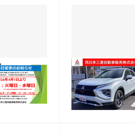
UCAR倉敷
UCAR倉敷おススメ中古車情
こんにちは。 4月から
【車両情報】 三菱 エクリプ
変わります。 毎週 火
クロス G 雹害車両 1500cc
曜日になりました。 さ
2WD／5人乗り カラー／白パ
がら なので4月7日
ル 初年度登録年月／2025.12
2026.02.09
3日間定休日になりま
売価格／253.5万（消費税10
迷惑をお掛け致しますが
込） 本体価格／
お願い致します…