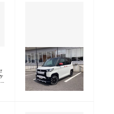
UCAR倉敷
こだわりのカスタム車
セ
今回はUCAR倉敷で作成したカ
ケ
スタム車を一部ですがご紹介し
セン
ます！ 好みもありますが、デリ
ロ
カミニはライトカスタムで デリ
2026.05.30
ー
カD:5はフェンダーガーニッシ
ー
ュ、ホイール＆タイヤ、マッド
フラップ と特にホイール…