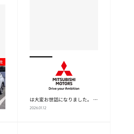
UCAR倉敷
あけましておめでとうございま
報
す。
ス
あけましておめでとうございま
／
す。 遅くなりましたが、 昨年
ー
は大変お世話になりました。 １
 販
月４日より営業しております。
2026.01.12
%
本年もよろしくお願いいたしま
…
す。 ＵＣＡＲ倉敷 スタッフ一
同…