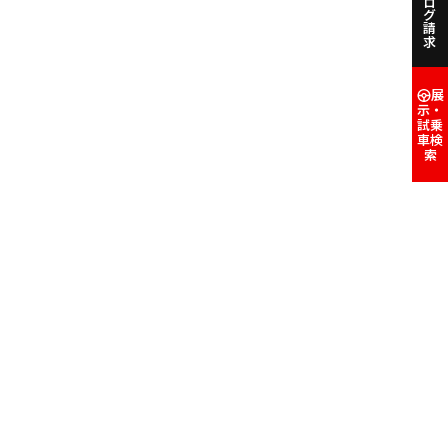
カタログ請求
展
示・
試乗
車検
索