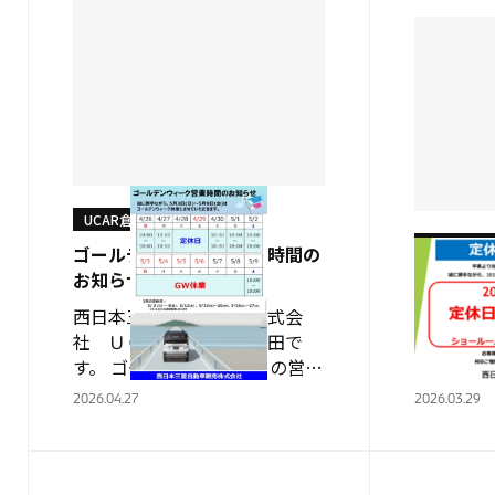
UCAR倉敷
UCAR倉敷
ゴールデンウィーク営業時間の
お知らせ
4月から
西日本三菱自動車販売株式会
みなさん
社 ＵＣＡＲ倉敷 千代田で
定休日が
す。 ゴールデンウィークの営業
曜日と水
時間のお知らせになります。 ※
らに勝手な
2026.04.27
2026.03.29
連休明けの５月１２日（火）は
～9日の
通常営業になります。 連休中は
す。 ご
こちらをクリックしてご覧くだ
よろしく
さ…