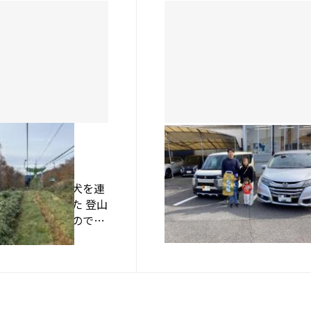
UCAR倉敷
満喫
納車しました。それから・・
島県の剣山に愛犬を連
先日、ご納車いたしました。
に行ってきました 登山
山のお隣の県よりお越しのH
はよく行ってたのです
せっかくのご当地ナンバーは
はゴルフばっかり！ 犬
ザイクです。スミマセン。 （
2025.11.08
は初です 岡山から遠い
真の掲載につきましては許可
いたらまずリフトでワ
いただいております。ありが
は抱っこしていれば…
うございます。） これから…