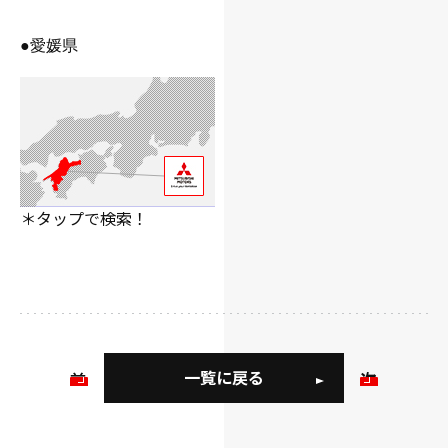
●愛媛県
＊タップで検索！
一覧に戻る
前
次
の
の
お
お
知
知