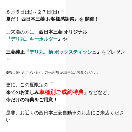
８月５日(土)～２７日(日)
『
夏だ！ 西日本三菱 お客様感謝祭』を 開催！
ご来場の方に、
西日本三菱 オリジナル
『
デリ丸。キーホルダー
』
や
三菱純正
『
デリ丸。柄 ボックスティッシュ
』
をプレゼン
ト！
※数に限りがございます。万一品切れの場合はご容赦ください。
更に、この夏限定の「
車種別ご成約特典
来てのお楽しみ
」などなど、
今だけの特典をご用意！
是非、お近くの西日本三菱自動車のお店にご来店くださ
い！