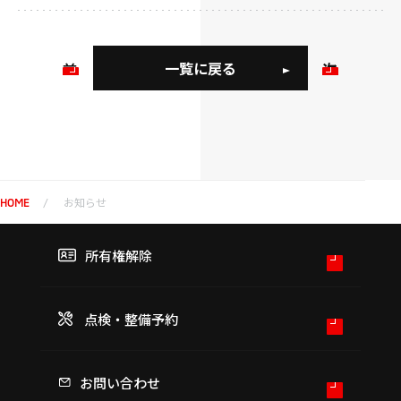
一覧に戻る
前
次
の
の
お
お
知
知
ら
ら
せ
せ
お知らせ
HOME
所有権解除
点検・整備予約
お問い合わせ