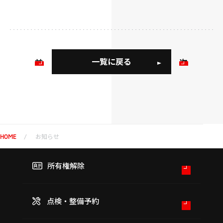
一覧に戻る
前
次
の
の
お
お
知
知
ら
ら
せ
せ
お知らせ
HOME
所有権解除
点検・整備予約