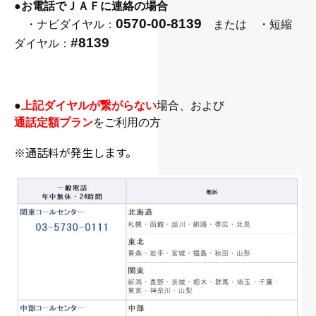
●
お電話でＪＡＦに連絡の場合
0
570-00-8139
・ナビダイヤル：
または ・短縮
#8139
ダイヤル：
●
上記ダイヤルが繋がらない
場合、および
通話定額プラン
をご利用の方
※通話料が発生します。