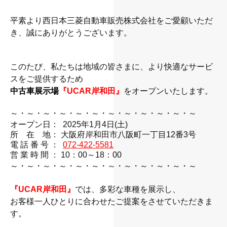
平素より西日本三菱自動車販売株式会社をご愛顧いただ
き、
誠にありがとうございます。
このたび、私たちは地域の皆さまに、より快適なサービ
スをご提供するため
中古車展示場
『UCAR岸和田』
をオープンいたします。
～・～・～・～・～・～・～・～・～・～・～・～
オープン日： 2025年1月4日(土)
所 在 地： 大阪府岸和田市八阪町一丁目12番3号
電 話 番 号 ：
072-422-5581
営 業 時 間 ： 10：00～18：00
～・～・～・～・～・～・～・～・～・～・～・～
『UCAR岸和田』
では、多彩な車種を展示し、
お客様一人ひとりに合わせたご提案をさせていただきま
す。