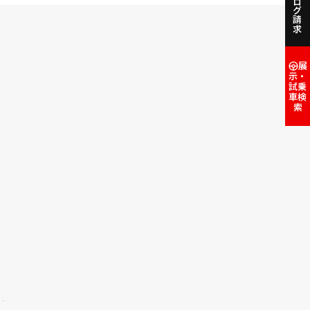
カタログ請求
展
示・
試乗
車検
索