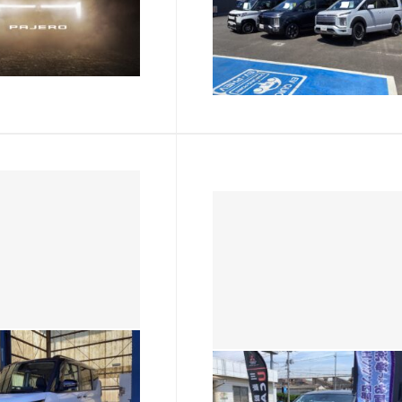
菱自動車販売 水島
西日本三菱自動車販売 水島
です。 なんと、７年ぶ
店 内田です。 水島店の店舗
ェロが帰ってきます！
に中古車を並べてみました！
ろうと思ったきっかけ
（写真は７月に撮影していま
2026.08.03
年末年始にやっていた
す） デリカＤ：５カスタム
ダカールラリー」でし
は左前輪を上げてみています
こで走っていたパジェ
見やすい所に展示しています
で…
水島店
かっこいいワンちゃん