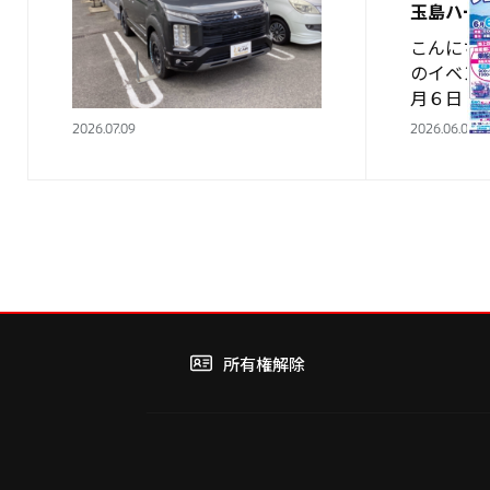
かがですか？
玉島ハー
西日本三菱自動車販売 水島
こんにち
店 内田です！ ６月から笠岡店
のイベン
から水島店でお世話になること
月６日（
になりましたので、宜しくお願
間 水島
2026.07.09
2026.06.04
い致します。 今回紹介する中
設会場 （
古車はこちらです。 ※掲載して
近）にて
いる画像は６月時…
所有権解除