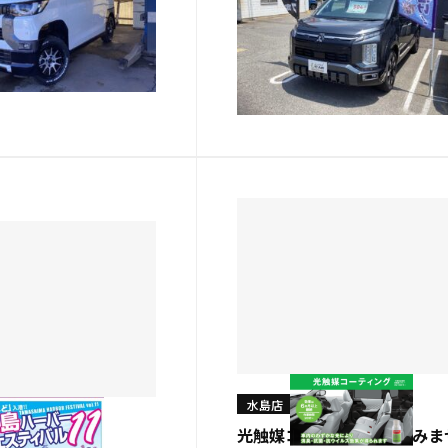
？
この夏に間に合いますよ！
菱自動車販売 水島
西日本三菱自動車販売 水島
す。 最近リュック1
店 内田です！ 梅雨も明け
ンプしたくて軽量化を
チャクチャ暑くなりましたが
今日この頃です(^^;
皆様どの様にお過ごしでしょ
2026.07.20
する特選中古車はこち
か？ まだお盆休みに間に合
リカミニのカスタム仕
島店特選中古車をご紹介しま
旧…
す！！ 写真は7月…
水島店
光触媒コーティングしてみま