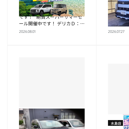
ＡＬＥ開催中！！
はいかが
西日本三菱自動車販売 水島店
西日本三
です！ 絶賛スーパーサマーセ
店 内田で
ール開催中です！ デリカＤ：５
つでキャ
やデリカミニのおすすめ車をご
考えている
2026.08.01
2026.07.27
用意しています！ 是非水島店へ
本日紹介
お立ち寄りください！…
ら！ デ
様です！ 
水島店
水島店
デリカＤ：５カスタムカーはい