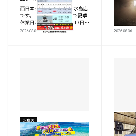
西日本三菱自動車販売 水島店
西日本三
です。 ８月11～16日まで夏季
店 内田
休業日となります。 ８月17日か
りにパジ
ら通常営業となりますのでよろ
三菱に入
2026.08.06
2026.08.06
しくお願いいたします。（18日
が、当時
火曜日だけ営業致します。） ８
「パリ・
月 休…
た。 そ
ロ…
水島店
水島店
ＳＵＰＥＲ ＳＵＭＭＥＲ Ｓ
チョット