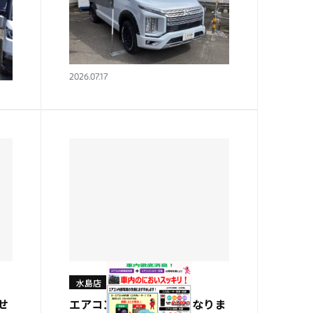
かがですか？パート２
西日本三菱自動車販売 水島
てメ
店 内田です。 前回に引き続き
、
水島店特選中古車をご紹介しま
う
す！ 写真は7月に撮影したもの
2026.07.17
う水
です。 前回に続いて、デリカ
Ｄ：５カスタムカーです！ ＪＡ
ＯＳ製のフェン…
水島店
せ
エアコンのにおい、気になりま