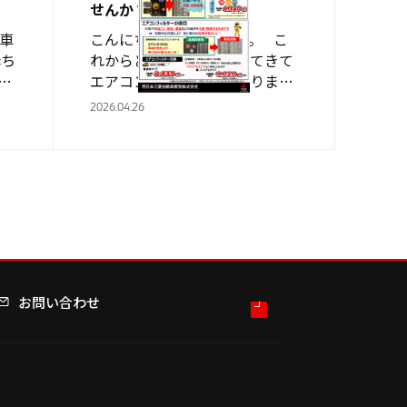
せんか？
車
こんにちは！水島店です。 こ
赤ち
れからどんどん暑くなってきて
多
エアコンを使うようになります
車内
よね。 エアコンのにおいが気に
2026.04.26
媒コ
なることってありませんか？ そ
 光
んなあなたにご提案！！！ エア
コン内部の環…
お問い合わせ