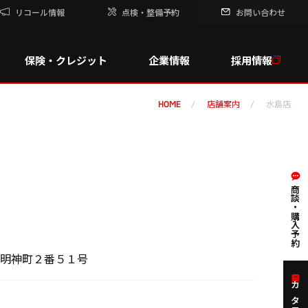
リコール情報
点検・整備予約
お問い合わせ
保険・クレジット
企業情報
採用情報
店舗案内
水島店
HOME
商談・購入予約
水島明神町２番５１号