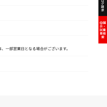
カタログ請求
展
示・
試乗
車検
索
は、一部営業日となる場合がございます。