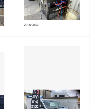
西日本三菱自動車販売 水島
前
店 内田です。 毎日、猛暑が続
いていますがお車のエアコンは
元気よく動いていますか？ 水島
2026.08.02
仕様
店にはエアコンガスをリフレッ
！
シュする機械がございます！ 作
の
業としては、機械に車両に入
っ…
水島店
デリカＤ：５カスタムカーはい