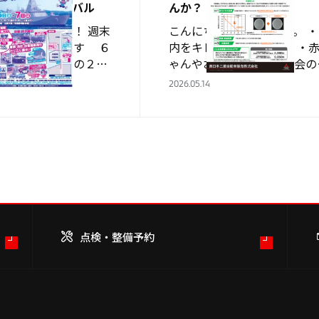
バーフェスティバル
んか？
は 水島店です！ 週末
こんにちは！水島店です。 ・
トのお知らせです ６
内をキレイに保ちたい方 ・
土）・７（日）の２日
ゃんやお子様を乗せる機会の
港 玉島外貿1号埠頭特
い方 ・ペットやタバコなど
2026.05.14
倉敷市玉島乙島713付
のニオイが気になる方 光触
 …
ーティングしてみませんか？
触媒は、光が当たると表…
点検・整備予約