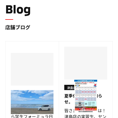
Blog
店舗ブログ
津島店
津島店
夏季休業日のお知ら
私の旅日記①
せ。
こんにちは！ 今日か
皆さま、こんにちは！
ら学生フォーミュラ日
津島店の実習生、ヤン