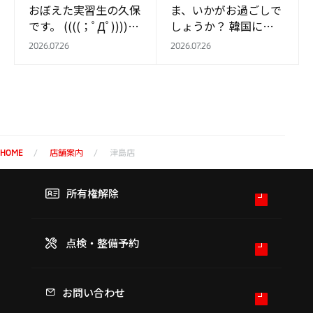
おぼえた実習生の久保
ま、いかがお過ごしで
です。 ((((；ﾟДﾟ))))ｶﾞ
しょうか？ 韓国にも
ｸｶﾞｸﾌﾞﾙﾌﾞﾙ 本日（7
暑い夏はありますが、
2026.07.26
2026.07.26
月2…
愛知県の夏は気温だけ
ではなく湿度も高く、
外に出た瞬間から…
店舗案内
津島店
HOME
所有権解除
点検・整備予約
お問い合わせ