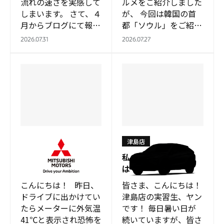
流れの速さを実感して
ルメをご紹介しました
しまいます。 さて、４
が、 今回は韓国の首
月からブログにて報告
都「ソウル」をご紹介
してまいりましたツバ
します！ ソウルは韓
2026.07.31
2026.07.27
メの記録ですが… 遂
国の首都で、約1,000
に… 全…
万人が暮らしている韓
国最大の都市で…
津島店
津島店
夏到来！！最新お得情
私の初めてのクルマ
報！！
は…？
こんにちは！ 昨日、
皆さま、こんにちは！
ドライブに出かけてい
津島店の実習生、ヤン
たらメーターに外気温
です！ 毎日暑い日が
41℃と表示され恐怖を
続いていますが、皆さ