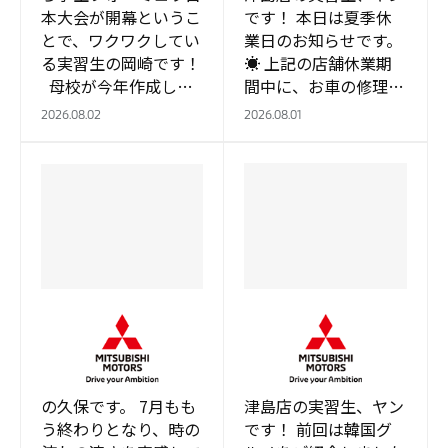
本大会が開幕というこ
です！ 本日は夏季休
とで、ワクワクしてい
業日のお知らせです。
る実習生の岡崎です！
☀️ 上記の店舗休業期
母校が今年作成した
間中に、お車の修理等
マシンは、私が卒業直
で緊急を要する場合に
2026.08.02
2026.08.01
前まで関わっていたマ
は、 24時間対応のあ
シンでもあるので ど
んしんサポートデスク
んな結…
までご連絡をお…
津島店
津島店
ツバメ、家を出る！
ソウル！
こんにちは！ 実習生
皆さま、こんにちは！
の久保です。 7月もも
津島店の実習生、ヤン
う終わりとなり、時の
です！ 前回は韓国グ