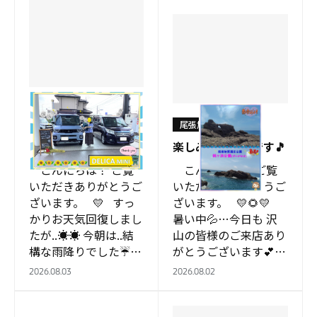
尾張旭店
尾張旭店
K様へ…👩 納車致しま
した🚙
楽しみなご案内です🎵
こんにちは！ ご覧
こんにちは！ ご覧
いただきありがとうご
いただきありがとうご
ざいます。 💛 すっ
ざいます。 💛🌻💛
かりお天気回復しまし
暑い中💦…今日も 沢
たが..☀☀ 今朝は..結
山の皆様のご来店あり
構な雨降りでした☔
がとうございます💕
気温は多少低めです
暑さ対策しっか…
2026.08.03
2026.08.02
が…