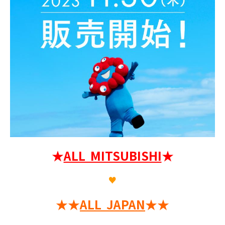
★
ALL MITSUBISHI
★
♥
★★
ALL JAPAN
★★