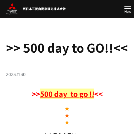
>> 500 day to GO!!<<
2023.11.30
>>
500 day to go !!
<<
★
★
★