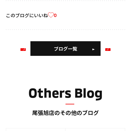
このブログにいいね
0
ブログ一覧
前
次
の
の
ブ
ブ
ロ
ロ
グ
グ
Others Blog
尾張旭店のその他のブログ