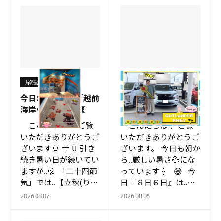
尾張旭店
尾張旭店
今日のお話は…「越前
８月６日…忘れてはい
海岸🐟」最終回🈡
けない日👏
こんにちは！ ご覧
こんにちは！ ご覧
いただきありがとうご
いただきありがとうご
ざいます🌻 💛 Ū 引き
ざいます。 今日も朝か
続き暑い日が続いてい
ら..厳しい暑さ💦にな
ますが..💦 「二十四節
っています💧 😅 今
気」では..【立秋(りっ
日『８日６日』は..忘
しゅう)】 ８月７
れてはいけない日👏
2026.08.07
2026.08.06
日〜８月２２日頃 毎
…
日…