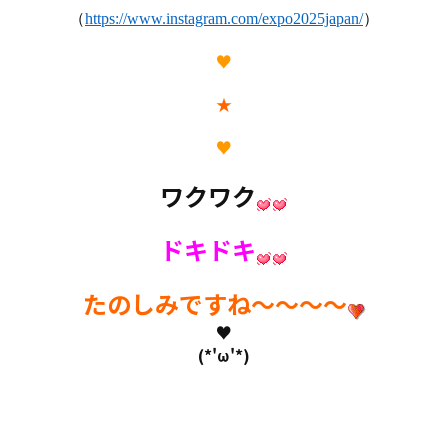
（
https://www.instagram.com/expo2025japan/
）
♥
★
♥
ワクワク
ドキドキ
たのしみですね～～～～
♥
(*'ω'*)