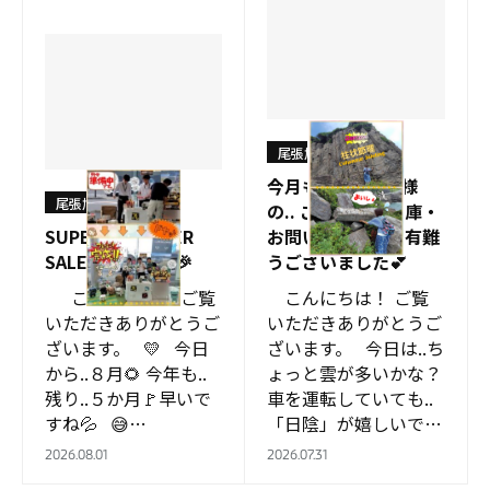
尾張旭店
今月も..沢山の皆様
尾張旭店
の.. ご来店・ご入庫・
SUPER SUMMER
お問い合わせ..📞 有難
SALE！！開催🎉🎉
うございました💕
こんにちは！ ご覧
こんにちは！ ご覧
いただきありがとうご
いただきありがとうご
ざいます。 💛 今日
ざいます。 今日は..ち
から..８月🌻 今年も..
ょっと雲が多いかな？
残り..５か月🚩早いで
車を運転していても..
すね💦 😅…
「日陰」が嬉しいです
😃 早速ですが..…
2026.08.01
2026.07.31