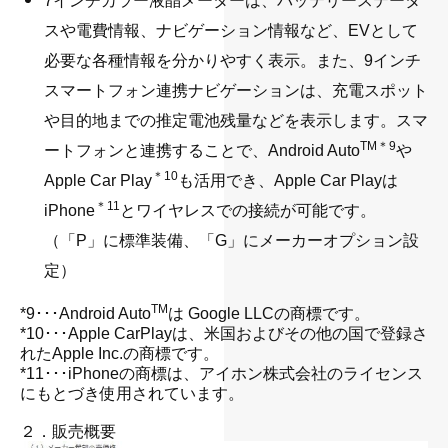
7インチカラー液晶メーターは、バッテリーステータ
スや電費情報、ナビゲーション情報など、EVとして
必要な各種情報を分かりやすく表示。また、9インチ
スマートフォン連携ナビゲーションは、充電スポット
や目的地までの推定電池残量などを表示します。スマ
TM＊9
ートフォンと連携することで、Android Auto
や
＊10
Apple Car Play
も活用でき、Apple Car Playは
＊11
iPhone
とワイヤレスでの接続が可能です。
（「P」に標準装備、「G」にメーカーオプション設
定）
・
TM
*9･･･Android Auto
は Google LLCの商標です。
*10･･･Apple CarPlayは、米国およびその他の国で登録さ
れたApple Inc.の商標です。
*11･･･iPhoneの商標は、アイホン株式会社のライセンス
にもとづき使用されています。
・
２．販売概要