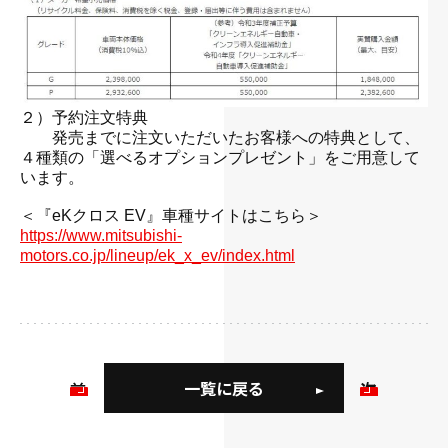
２）予約注文特典
発売までに注文いただいたお客様への特典として、
４種類の「選べるオプションプレゼント」をご用意して
います。
・
＜『eKクロス EV』車種サイトはこちら＞
https://www.mitsubishi-
motors.co.jp/lineup/ek_x_ev/index.html
・
一覧に戻る
前
次
の
の
お
お