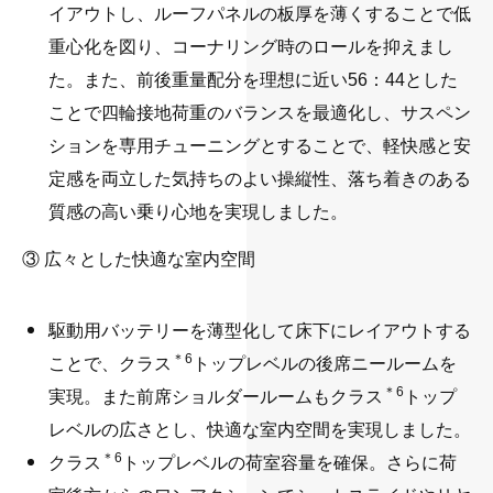
イアウトし、ルーフパネルの板厚を薄くすることで低
重心化を図り、コーナリング時のロールを抑えまし
た。また、前後重量配分を理想に近い56：44とした
ことで四輪接地荷重のバランスを最適化し、サスペン
ションを専用チューニングとすることで、軽快感と安
定感を両立した気持ちのよい操縦性、落ち着きのある
質感の高い乗り心地を実現しました。
・
③ 広々とした快適な室内空間
駆動用バッテリーを薄型化して床下にレイアウトする
＊6
ことで、クラス
トップレベルの後席ニールームを
＊6
実現。また前席ショルダールームもクラス
トップ
レベルの広さとし、快適な室内空間を実現しました。
＊6
クラス
トップレベルの荷室容量を確保。さらに荷