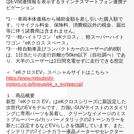
③EV関連情報を表示する９インチスマートフォン連携ナ
ビゲーション
・
*1･･･車両本体価格から補助金額を差し引いた購入額で
す。リサイクル料金、保険料、消費税以外の税金、届出
等に伴う諸費用は含まれません。
*2･･･軽ハイトワゴン『eKクロス』、軽スーパーハイト
ワゴン『eKクロス スペース』
*3･･･軽自動車及びコンパクトカーのユーザーの約8割
は、1日当たりの走行距離が50km以下（自社調べ）であ
り、大半のユーザーは2日間充電せずに走行できる想定
・
＜『eKクロスEV』スペシャルサイトはこちら＞
https://www.mitsubishi-
motors.co.jp/lineup/ek_x_ev/special/
・
１．商品概要
新型『eKクロス EV』はeKクロスシリーズに新設定した
次世代のEVモデルです。力強いSUVテイストのスタイリ
ングに専用パーツを装着し、クリーンなイメージのミス
トブルーパール/カッパーメタリックの2トーンカラーを
新たに設定するなどEVらしさを強調しています。また、
インテリアの7インチカラー液晶メーターやセレクター