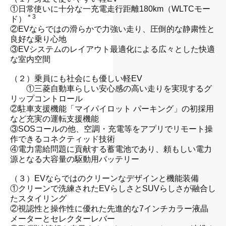
①日常使いに十分な一充電走行距離180km（WLTCモー
＊3
ド）
②EVならではの滑らかで力強い走り、圧倒的な静粛性と
良好な乗り心地
③EVシステムのレイアウト最適化による広々とした快適
な室内空間
・
（２）乗員にも社会にも優しい軽EV
①三菱自動車らしい安心感の高い走りを実現するグ
リップコントロール
②駐車支援機能「マイパイロット パーキング」の初採用
など充実の運転支援機能
③SOSコールの他、空調・充電等をアプリでリモート操
作できるコネクティッド技術
④電力需給問題に貢献する蓄電池であり、頼もしい電力
源となる大容量の駆動用バッテリー
・
（３）EVならではのクリーンなデザインと機能装備
①クリーンで洗練されたEVらしさとSUVらしさが融合し
たスタイリング
②視認性と操作性に優れた先進的な7インチカラー液晶
メーターとセレクターレバー