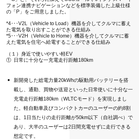
フォン連携ナビゲーションなどを標準装備した上級仕様
の「P」をご用意しました。
・
*4･･･V2L（Vehicle to Load）機器を介してクルマに蓄え
た電気を取り出すことができる仕組み
*5･･･V2H（Vehicle to Home）機器を介してクルマに蓄
えた電気を住宅へ給電することができる仕組み
・
（１）身近で使いやすい軽EV
① 日常に十分な一充電走行距離180km
新開発した総電力量20kWhの駆動用バッテリーを搭
載し、通勤、買物や送迎といった日常使いに十分な一
充電走行距離180km（WLTCモード）を実現しまし
た。軽自動車及びコンパクトカーのユーザーの約8割
は、1日当たりの走行距離が50km以下（自社調べ）で
あり、大半のユーザーは2日間充電せずに走行できる
想定です。