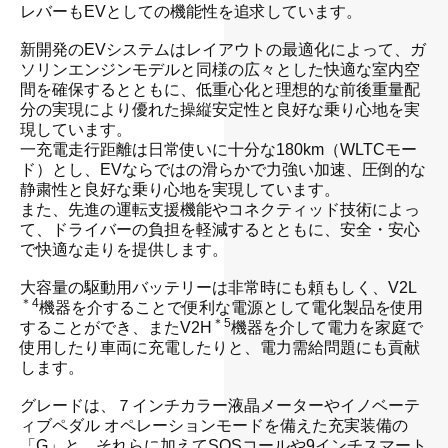
レバーもEVとしての機能性を追求しています。
・
新開発のEVシステムはレイアウトの最適化によって、ガ
ソリンエンジンモデルと同様の広々とした快適な室内空
間を確保するとともに、低重心化と理想的な前後重量配
分の実現により優れた操縦安定性と良好な乗り心地を実
現しています。
一充電走行距離は日常使いに十分な180km（WLTCモー
ド）とし、EVならではの滑らかで力強い加速、圧倒的な
静粛性と良好な乗り心地を実現しています。
また、先進の運転支援機能やコネクティッド技術によっ
て、ドライバーの負担を軽減するとともに、安全・安心
で快適な走りを提供します。
・
大容量の駆動用バッテリーは非常時にも頼もしく、V2L
＊4
機器を介することで便利な電源として電化製品を使用
＊5
することができ、またV2H
機器を介して電力を家庭で
使用したり車両に充電したりと、電力需給問題にも貢献
します。
・
グレードは、７インチカラー液晶メーターやイノベーテ
ィブペダル オペレーションモードを備えた充実装備の
「G」と、それらに加えてSOSコールや9インチスマート