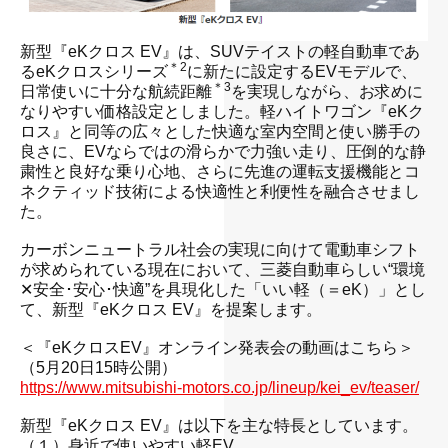
新型『eKクロス EV』は、SUVテイストの軽自動車であ
＊2
るeKクロスシリーズ
に新たに設定するEVモデルで、
＊3
日常使いに十分な航続距離
を実現しながら、お求めに
なりやすい価格設定としました。軽ハイトワゴン『eKク
ロス』と同等の広々とした快適な室内空間と使い勝手の
良さに、EVならではの滑らかで力強い走り、圧倒的な静
粛性と良好な乗り心地、さらに先進の運転支援機能とコ
ネクティッド技術による快適性と利便性を融合させまし
た。
・
カーボンニュートラル社会の実現に向けて電動車シフト
が求められている現在において、三菱自動車らしい“環境
✕安全･安心･快適”を具現化した「いい軽（＝eK）」とし
て、新型『eKクロス EV』を提案します。
・
＜『eKクロスEV』オンライン発表会の動画はこちら＞
（5月20日15時公開）
https://www.mitsubishi-motors.co.jp/lineup/kei_ev/teaser/
・
新型『eKクロス EV』は以下を主な特長としています。
（１）身近で使いやすい軽EV