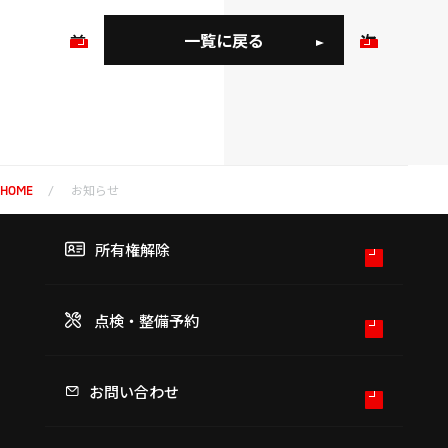
一覧に戻る
前
次
の
の
お
お
知
知
ら
ら
せ
せ
お知らせ
HOME
所有権解除
点検・整備予約
お問い合わせ