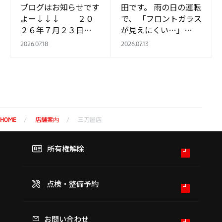
ブログはお知らせです
田です。 雨の日の運転
よー↓↓↓ ２０
で、 「フロントガラス
２６年７月２３日
が見えにくい…」
（木）…
「ワイパーの拭き取り
2026.07.18
2026.07.13
が気になる…」 そん
なことはありません
か？ そんな時にお…
店舗案内
三刀屋店
HOME
所有権解除
点検・整備予約
お問い合わせ