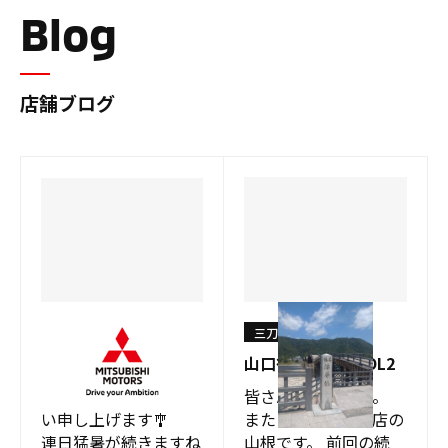
Blog
店舗ブログ
三刀屋店
三刀屋店
スーパーサマーセール
山口行ってきたVOL2
みなさま 暑中お見舞
皆さんこんにちは。
い申し上げます🎐
またまた、三刀屋店の
連日猛暑が続きますね
山根です。 前回の続