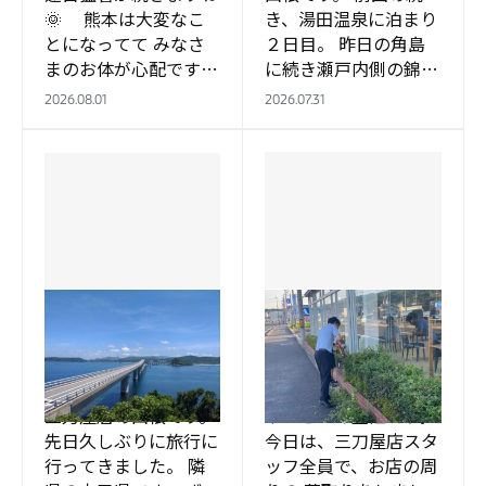
🌞 熊本は大変なこ
き、湯田温泉に泊まり
とになってて みなさ
２日目。 昨日の角島
まのお体が心配です
に続き瀬戸内側の錦帯
…
橋へ行きました。 福
2026.08.01
2026.07.31
岡の門司港に行くとき
に関門橋にも行きまし
た。 橋だけ行った
わ…
三刀屋店
三刀屋店
山口行ってきたVOL1
草取り
皆さん、こんにちは。
こんにちは。三刀屋店
三刀屋店の山根です。
サービスの土江です。
先日久しぶりに旅行に
今日は、三刀屋店スタ
行ってきました。 隣
ッフ全員で、お店の周