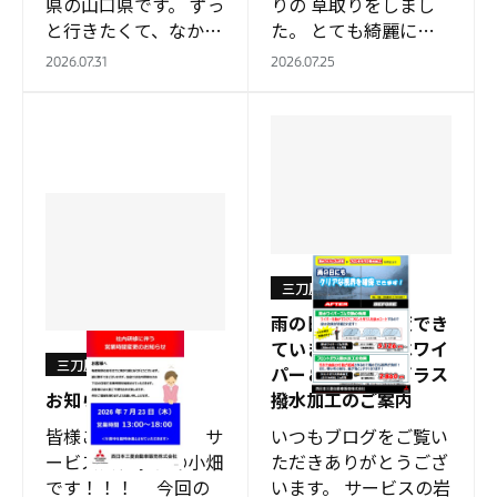
県の山口県です。 ずっ
りの 草取りをしまし
と行きたくて、なかな
た。 とても綺麗にな
か行けなかった 角島
りました。…
2026.07.31
2026.07.25
にも行きました。 天
気も良く爽快でした。
夏に行きたい…
三刀屋店
雨の日の視界対策でき
ていますか？撥水ワイ
三刀屋店
パー＆フロントガラス
お知らせ
撥水加工のご案内
皆様こんにちは！ サ
いつもブログをご覧い
ービススタッフの小畑
ただきありがとうござ
です！！！ 今回の
います。 サービスの岩