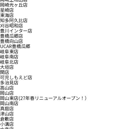
岡崎光ヶ丘店
星崎店
東海店
知多阿久比店
刈谷昭和店
豊川インター店
豊橋瓜郷店
豊橋向山店
UCAR豊橋瓜郷
岐阜東店
岐阜南店
岐阜北店
大垣店
関店
可児しもえど店
多治見店
高山店
岡山店
岡山東店(27年春リニューアルオープン！）
岡山南店
真庭店
津山店
倉敷店
小溝店
水島店