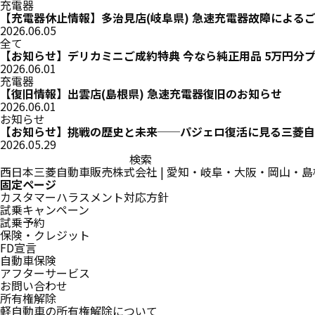
充電器
【充電器休止情報】多治見店(岐阜県) 急速充電器故障による
2026.06.05
全て
【お知らせ】デリカミニご成約特典 今なら純正用品 5万円分
2026.06.01
充電器
【復旧情報】出雲店(島根県) 急速充電器復旧のお知らせ
2026.06.01
お知らせ
【お知らせ】挑戦の歴史と未来──パジェロ復活に見る三菱自
2026.05.29
検
索:
西日本三菱自動車販売株式会社 | 愛知・岐阜・大阪・岡山・
固定ページ
カスタマーハラスメント対応方針
試乗キャンペーン
試乗予約
保険・クレジット
FD宣言
自動車保険
アフターサービス
お問い合わせ
所有権解除
軽自動車の所有権解除について