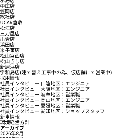
中庄店
笠岡店
総社店
UCAR倉敷
松江店
三刀屋店
出雲店
浜田店
米子東店
松山宮西店
松山きし店
新居浜店
宇和島店(建て替え工事中の為、仮店舗にて営業中)
採用情報
社員インタビュー 山陰地区：エンジニア
社員インタビュー 大阪地区：エンジニア
社員インタビュー 岐阜地区：営業職
社員インタビュー 岡山地区：エンジニア
社員インタビュー 愛媛地区：営業職
社員インタビュー 愛知地区：ショップスタッフ
新⾞情報
環境経営方針
アーカイブ
2026年8月