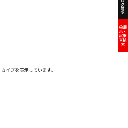
カタログ請求
展
示・
試乗
車検
索
アーカイブを表示しています。