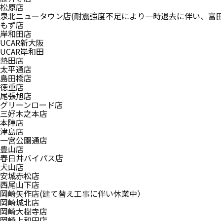
松原店
泉北ニュータウン店(耐震強度不足により一時退去に伴い、富
もず店
岸和田店
UCAR新大阪
UCAR岸和田
熱田店
太平通店
島田橋店
徳重店
尾張旭店
グリーンロード店
三好木之本店
本陣店
津島店
一宮公園通店
豊山店
春日井バイパス店
犬山店
安城赤松店
西尾山下店
岡崎矢作店(建て替え工事に伴い休業中）
岡崎城北店
岡崎大樹寺店
岡崎上和田店